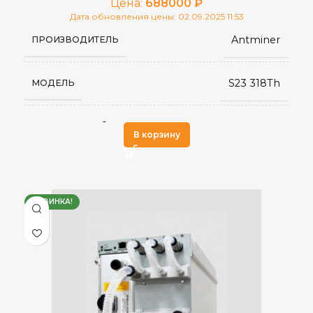
Цена:
688000
₽
Дата обновления цены: 02.09.2025 11:53
Antminer
ПРОИЗВОДИТЕЛЬ
S23 318Th
МОДЕЛЬ
SHA-256
АЛГОРИТМ МАЙНИНГА
В корзину
318 TH/s
ХЭШРЕЙТ
НОВИНКА!
BCH
,
BCV
ДОБЫВАЕМЫЕ МОНЕТЫ
,
BTC
3,498
ЭЛЕКТРОПОТРЕБЛЕНИЕ (КВТ)