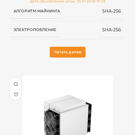
Дата обновления цены: 26.01.2026 10:23
SHA-256
АЛГОРИТМ МАЙНИНГА
17,15
ВЕС НЕТТО, КГ
SHA-256
ЭЛЕКТРОПОБЛЕНИЕ
380-415V
ИСТОЧНИК ПИТАНИЯ
Antminer
ПРОИЗВОДИТЕЛЬ
Читать далее
RJ45 Ethernet
СЕТЕВОЕ ПОДКЛЮЧЕНИЕ
10/100M
-20 до +70°C
РАБОЧАЯ ТЕМПЕРАТУРА
10~90%
ВЛАЖНОСТЬ
50 дБ
УРОВЕНЬ ШУМА