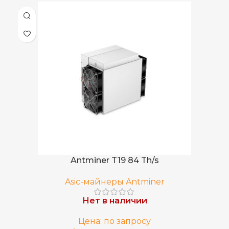
Китай
СТРАНА ПРОИЗВОДСТВА
BCH
,
BCV
ДОБЫВАЕМЫЕ МОНЕТЫ
,
BTC
368 TH/s
ХЭШРЕЙТ
4,048
ЭЛЕКТРОПОТРЕБЛЕНИЕ (КВТ)
Antminer T19 84 Th/s
11 J/TH
ЭНЕРГОЭФФЕКТИВНОСТЬ
Asic-майнеры Antminer
Погружное
ОХЛАЖДЕНИЕ
Нет в наличии
Цена: по запросу
293 × 236 × 364
РАЗМЕРЫ УСТРОЙСТВА, ММ