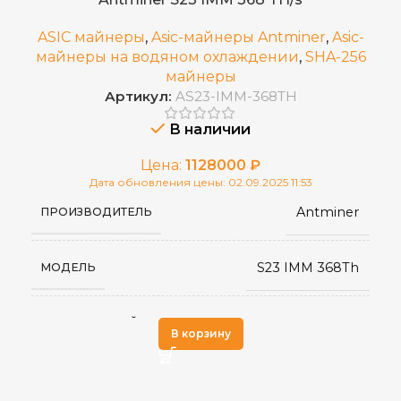
BCH
ASIC майнеры
,
Asic-майнеры Antminer
,
Asic-
,
майнеры на водяном охлаждении
,
SHA-256
BCV
ДОБЫВАЕМЫЕ МОНЕТЫ
майнеры
,
Артикул:
AS23-IMM-368TH
BTC
В наличии
Жидкостное
ОХЛАЖДЕНИЕ
Цена:
1128000
₽
Дата обновления цены: 02.09.2025 11:53
50 дБ
УРОВЕНЬ ШУМА
Antminer
ПРОИЗВОДИТЕЛЬ
410 × 170 × 209
РАЗМЕРЫ УСТРОЙСТВА, ММ
S23 IMM 368Th
МОДЕЛЬ
13,5
ВЕС НЕТТО, КГ
SHA-256
АЛГОРИТМ МАЙНИНГА
В корзину
RJ45 Ethernet
Встроенный, с водяным
СЕТЕВОЕ ПОДКЛЮЧЕНИЕ
БЛОК ПИТАНИЯ
10/100M
охлаждением