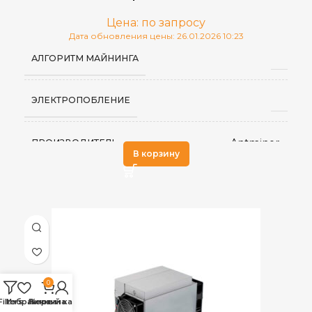
Цена: по запросу
Дата обновления цены: 26.01.2026 10:23
АЛГОРИТМ МАЙНИНГА
ЭЛЕКТРОПОБЛЕНИЕ
Antminer
ПРОИЗВОДИТЕЛЬ
В корзину
0
Filters
Избранное
Личный кабинет
Корзина