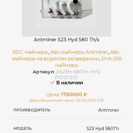
11 J/TH
ЭНЕРГОЭФФЕКТИВНОСТЬ
Встроенный
БЛОК ПИТАНИЯ
Antminer S23 Hyd 580 Th/s
ASIC майнеры
,
Asic-майнеры Antminer
,
Asic-
Январь 2026
ДАТА ВЫХОДА(РЕЛИЗ)
майнеры на водяном охлаждении
,
SHA-256
майнеры
Артикул:
AS23H-580TH-HYD
4 воздушных вентилятора
ОХЛАЖДЕНИЕ
В наличии
410 × 170 × 209
РАЗМЕРЫ УСТРОЙСТВА, ММ
Цена:
1760000
₽
Дата обновления цены: 02.09.2025 11:53
Antminer
14,5
ВЕС НЕТТО, КГ
ПРОИЗВОДИТЕЛЬ
S23 Hyd 580Th
50–75 дБ
УРОВЕНЬ ШУМА
МОДЕЛЬ