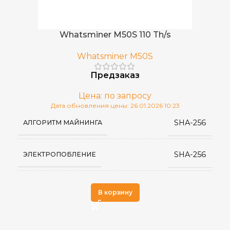
≤75 дБ
УРОВЕНЬ ШУМА
Whatsminer M50S 110 Th/s
5–45 °C
РАБОЧАЯ ТЕМПЕРАТУРА
Whatsminer M50S
Предзаказ
5–95 %
ВЛАЖНОСТЬ
Цена: по запросу
Дата обновления цены: 26.01.2026 10:23
встроенный блок
ИСТОЧНИК ПИТАНИЯ
SHA-256
АЛГОРИТМ МАЙНИНГА
питания
SHA-256
ЭЛЕКТРОПОБЛЕНИЕ
125×225×425
РАЗМЕРЫ УСТРОЙСТВА, ММ
Whatsminer
ПРОИЗВОДИТЕЛЬ
13,5
ВЕС НЕТТО, КГ
В корзину
14
ВЕС БРУТТО, КГ