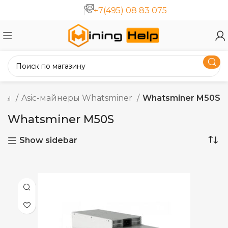
+7(495) 08 83 075
еры
Asic-майнеры Whatsminer
Whatsminer M50S
Whatsminer M50S
Show sidebar