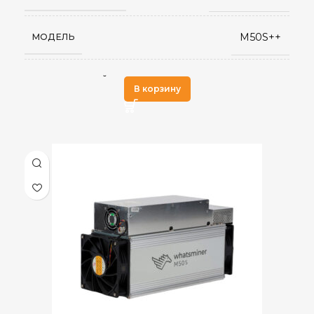
M50S++
МОДЕЛЬ
SHA-256
АЛГОРИТМ МАЙНИНГА
В корзину
160 TH/s
ХЭШРЕЙТ
3,360
ЭЛЕКТРОПОТРЕБЛЕНИЕ (КВТ)
22 J/TH
ЭНЕРГОЭФФЕКТИВНОСТЬ
2 вентилятора
ОХЛАЖДЕНИЕ
RJ45 Ethernet
СЕТЕВОЕ ПОДКЛЮЧЕНИЕ