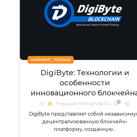
,
МАЙНИНГ
ТОКЕНЫ
DigiByte: Технологии и
особенности
инновационного блокчейн
0
✍🏻
Редакция MiningHelp.ru
DigiByte представляет собой независим
децентрализованную блокчейн-
платформу, созданную...