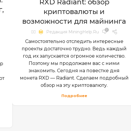
RXD Radiant: обзор
г,
криптовалюты и
возможности для майнинга
0
✍🏻
Редакция MiningHelp.ru
Самостоятельно отследить интересные
проекты достаточно трудно. Ведь каждый
м
год их запускается огромное количество.
Поэтому мы продолжаем вас с ними
ир
знакомить. Сегодня на повестке дня
монета RXD — Radiant. Сделаем подробный
ют
обзор на эту криптовалюту.
Подробнее