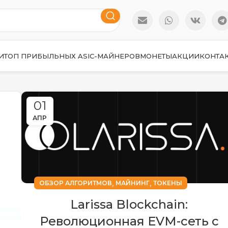
И
ТОП ПРИБЫЛЬНЫХ ASIC-МАЙНЕРОВ
МОНЕТЫ
АКЦИИ
КОНТА
01
АПР
,
,
ОБЗОР АЛГОРИТМОВ
МАЙНИНГ
ТОКЕНЫ
Larissa Blockchain:
Революционная EVM-сеть с