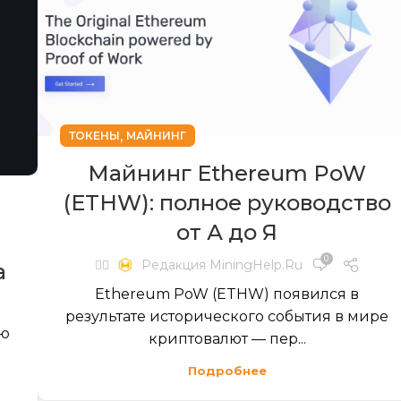
,
ТОКЕНЫ
МАЙНИНГ
Майнинг Ethereum PoW
(ETHW): полное руководство
от А до Я
0
✍🏻
Редакция MiningHelp.ru
а
Ethereum PoW (ETHW) появился в
результате исторического события в мире
ую
криптовалют — пер...
Подробнее