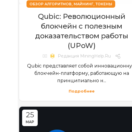
,
,
ОБЗОР АЛГОРИТМОВ
МАЙНИНГ
ТОКЕНЫ
Qubic: Революционный
блокчейн с полезным
доказательством работы
(UPoW)
✍🏻
Редакция MiningHelp.ru
Qubic представляет собой инновационн
блокчейн-платформу, работающую на
принципиально н...
Подробнее
25
МАР