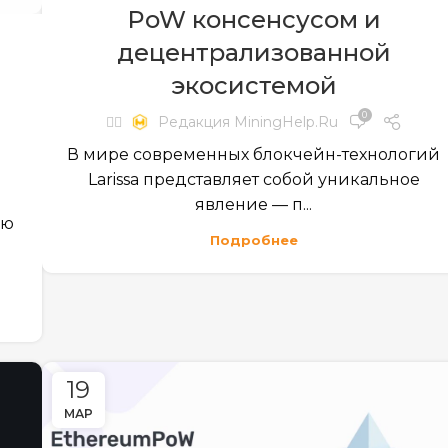
PoW консенсусом и
децентрализованной
экосистемой
0
✍🏻
Редакция MiningHelp.ru
В мире современных блокчейн-технологий
Larissa представляет собой уникальное
явление — п...
ую
Подробнее
19
МАР