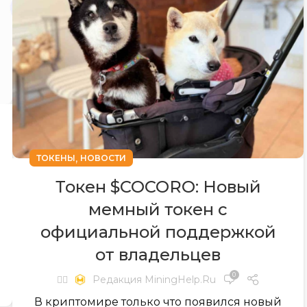
,
ТОКЕНЫ
НОВОСТИ
Токен $COCORO: Новый
мемный токен с
официальной поддержкой
от владельцев
0
✍🏻
Редакция MiningHelp.ru
В криптомире только что появился новый