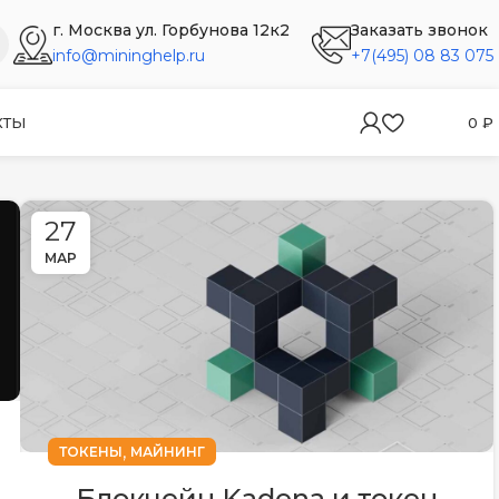
г. Москва ул. Горбунова 12к2
Заказать звонок
info@mininghelp.ru
+7(495) 08 83 075
КТЫ
0
₽
27
МАР
,
ТОКЕНЫ
МАЙНИНГ
Блокчейн Kadena и токен