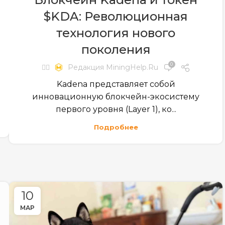
$KDA: Революционная
технология нового
поколения
0
✍🏻
Редакция MiningHelp.ru
Kadena представляет собой
инновационную блокчейн-экосистему
первого уровня (Layer 1), ко...
Подробнее
10
МАР