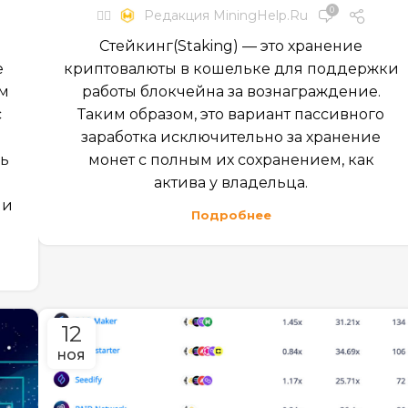
0
✍🏻
Редакция MiningHelp.ru
Стейкинг(Staking) — это хранение
е
криптовалюты в кошельке для поддержки
ым
работы блокчейна за вознаграждение.
с
Таким образом, это вариант пассивного
заработка исключительно за хранение
ль
монет с полным их сохранением, как
актива у владельца.
ми
Подробнее
12
НОЯ