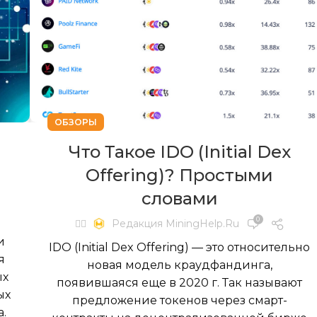
ОБЗОРЫ
м
Что Такое IDO (Initial Dex
Offering)? Простыми
словами
0
✍🏻
Редакция MiningHelp.ru
и
IDO (Initial Dex Offering) — это относительно
я
новая модель краудфандинга,
ых
появившаяся еще в 2020 г. Так называют
ых
предложение токенов через смарт-
.