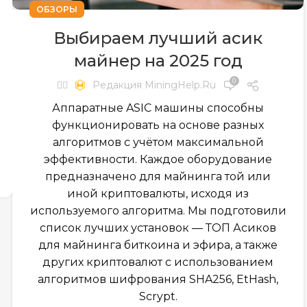
ОБЗОРЫ
Выбираем лучший асик
майнер на 2025 год
0
✍🏻
Редакция MiningHelp.ru
Аппаратные ASIC машины способны
функционировать на основе разных
алгоритмов с учётом максимальной
эффективности. Каждое оборудование
предназначено для майнинга той или
иной криптовалюты, исходя из
используемого алгоритма. Мы подготовили
список лучших установок — ТОП Асиков
для майнинга биткоина и эфира, а также
других криптовалют с использованием
алгоритмов шифрования SHA256, EtHash,
Scrypt.