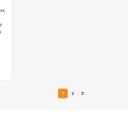
е
их
е
я
1
2
3