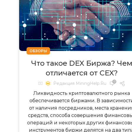
ОБЗОРЫ
Что такое DEX Биржа? Че
отличается от CEX?
0
✍🏻
Редакция MiningHelp.ru
Ликвидность криптовалютного рынка
обеспечивается биржами. В зависимост
от наличия посредников, места хранени
средств, способа совершения финансов
операций и некоторых других финансов
инструментов биржи делятся на два типа