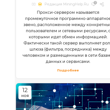
0
✍🏻
Редакция MiningHelp.ru
Прокси-сервером называется
промежуточное программно-аппаратно
звено, расположенное между конкретн
пользователем и сетевыми ресурсами, 
которыми идет обмен информацией.
Фактически такой сервер выполняет ро
шлюза (фильтра, посредника) между
человеком и размещенными в сети база
данных и сервисами.
Подробнее
12
НОЯ