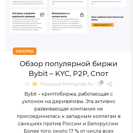
ОБЗОРЫ
Обзор популярной биржи
Bybit – KYC, P2P, Спот
0
✍🏻
Редакция MiningHelp.ru
Bybit – криптобиржа, работающая с
уклоном на деривативы. Эта активно
развивающая компания не
присоединилась к западным коллегам в
санкциях против России и Белоруссии.
Более того, около 17 % от числа всех