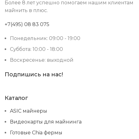
Более 8 лет успешно помогаем нашим клиентам
майнить в плюс.
380-415 В
ИСТОЧНИК ПИТАНИЯ
+7(495) 08 83 075
RJ45 Ethernet
Понедельник: 09:00 - 19:00
СЕТЕВОЕ ПОДКЛЮЧЕНИЕ
Суббота: 10:00 - 18:00
50 дБ
УРОВЕНЬ ШУМА
Воскресенье: выходной
Подпишись на нас!
5–45 °C
РАБОЧАЯ ТЕМПЕРАТУРА
10~90%
ВЛАЖНОСТЬ
Каталог
ASIC майнеры
339 × 173 × 207
РАЗМЕРЫ УСТРОЙСТВА, ММ
Видеокарты для майнинга
Готовые Chia фермы
14.2
ВЕС НЕТТО, КГ