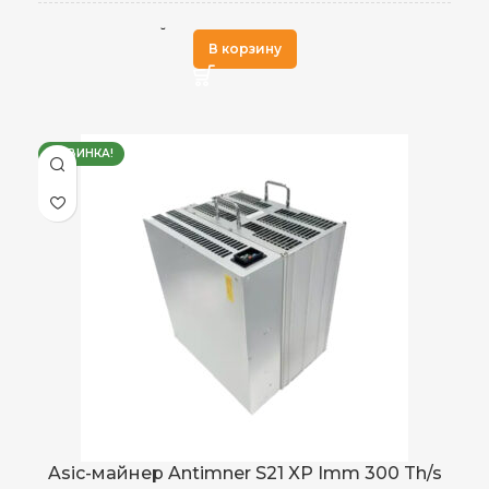
SHA-256
АЛГОРИТМ МАЙНИНГА
В корзину
Встроенный
БЛОК ПИТАНИЯ
НОВИНКА!
BCH
,
ДОБЫВАЕМЫЕ МОНЕТЫ
BTC
270 Th/s
ХЭШРЕЙТ
3,645
ЭЛЕКТРОПОТРЕБЛЕНИЕ (КВТ)
13,5 J/ Th
ЭНЕРГОЭФФЕКТИВНОСТЬ
Asic-майнер Antimner S21 XP Imm 300 Th/s
Воздушное
ОХЛАЖДЕНИЕ