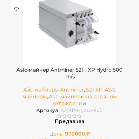
50 дБ
RJ45 Ethernet
СЕТЕВОЕ ПОДКЛЮЧЕНИЕ
4,050
ЭЛЕКТРОПОТРЕБЛЕНИЕ (КВТ)
13,5 J/TH
ЭНЕРГОЭФФЕКТИВНОСТЬ
Погружное
ОХЛАЖДЕНИЕ
Asic-майнер Antminer S21+ XP Hydro 500
Th/s
BCH
,
BSV
ДОБЫВАЕМЫЕ МОНЕТЫ
Asic-майнеры Antminer
,
S21 XP
,
ASIC
,
майнеры
,
Asic-майнеры на водяном
BTC
охлаждении
Артикул:
S21XP-Hydro-500
364 × 236 × 293
РАЗМЕРЫ УСТРОЙСТВА, ММ
Предзаказ
Цена:
970000
₽