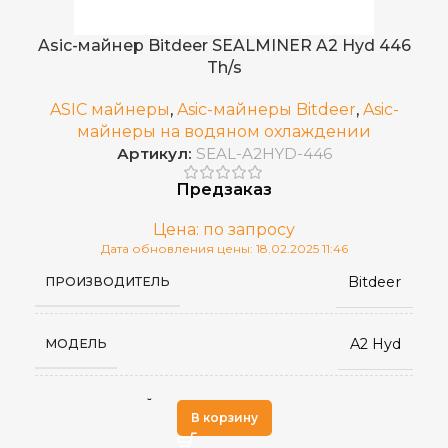
Встроенный
БЛОК ПИТАНИЯ
Asic-майнер Bitdeer SEALMINER A2 Hyd 446
Th/s
Водяное (Hydro)
ОХЛАЖДЕНИЕ
ASIC майнеры
,
Asic-майнеры Bitdeer
,
Asic-
майнеры на водяном охлаждении
Артикул:
SEAL-A2HYD-446
Март 2025
ДАТА ВЫХОДА(РЕЛИЗ)
Предзаказ
RJ45 Ethernet
СЕТЕВОЕ ПОДКЛЮЧЕНИЕ
Цена: по запросу
Дата обновления цены: 18.02.2025 11:46
Bitdeer
ПРОИЗВОДИТЕЛЬ
75 дБ
УРОВЕНЬ ШУМА
A2 Hyd
МОДЕЛЬ
86 x 483 x 663
РАЗМЕРЫ УСТРОЙСТВА, ММ
SHA-256
АЛГОРИТМ МАЙНИНГА
5°C – 40°C
РАБОЧАЯ ТЕМПЕРАТУРА
В корзину