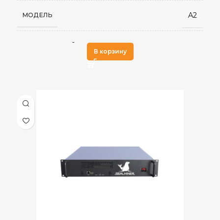
A2
МОДЕЛЬ
SHA-256
АЛГОРИТМ МАЙНИНГА
В корзину
226 TH/s ± 3%
ХЭШРЕЙТ
BCH
,
BSV
ДОБЫВАЕМЫЕ МОНЕТЫ
,
BTC
3,73
ЭЛЕКТРОПОТРЕБЛЕНИЕ (КВТ)
16,5 Дж/ТХ
ЭНЕРГОЭФФЕКТИВНОСТЬ