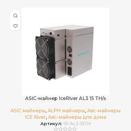
480 J/TH ± 5%
ЭНЕРГОЭФФЕКТИВНОСТЬ
Внешний
ИСТОЧНИК ПИТАНИЯ
Воздушное
ОХЛАЖДЕНИЕ
35 дБ
УРОВЕНЬ ШУМА
0–40 °C
РАБОЧАЯ ТЕМПЕРАТУРА
ASIC-майнер IceRiver AL3 15 TH/s
171*198*96
РАЗМЕРЫ УСТРОЙСТВА, ММ
ASIC майнеры
,
ALPH майнеры
,
Asic-майнеры
ICE River
,
Asic-майнеры для дома
Артикул:
IR-AL3-15TH
300*220*142
ГАБАРИТЫ КОРОБКИ