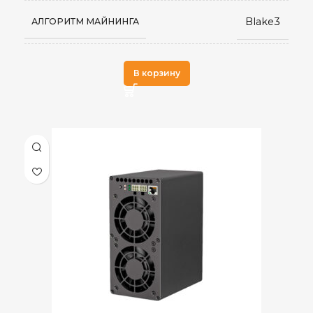
Blake3
АЛГОРИТМ МАЙНИНГА
APLH
ДОБЫВАЕМЫЕ МОНЕТЫ
В корзину
Встроенный
БЛОК ПИТАНИЯ
4,4 TH/s ±5%
ХЭШРЕЙТ
1,800 ±5%
ЭЛЕКТРОПОТРЕБЛЕНИЕ (КВТ)
0,409 J/GH
ЭНЕРГОЭФФЕКТИВНОСТЬ
Воздушное
ОХЛАЖДЕНИЕ