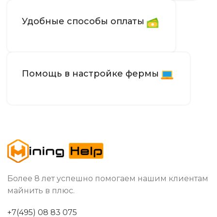
Удобные способы оплаты
100–240V
ИСТОЧНИК ПИТАНИЯ
Воздушное
ОХЛАЖДЕНИЕ
Помощь в настройке фермы
от 0 до 40 °С
РАБОЧАЯ ТЕМПЕРАТУРА
RJ45 Ethernet
СЕТЕВОЕ ПОДКЛЮЧЕНИЕ
5
ВЕС НЕТТО, КГ
Более 8 лет успешно помогаем нашим клиентам
198 × 201 × 110
РАЗМЕРЫ УСТРОЙСТВА, ММ
майнить в плюс.
Китай
СТРАНА ПРОИЗВОДСТВА
+7(495) 08 83 075