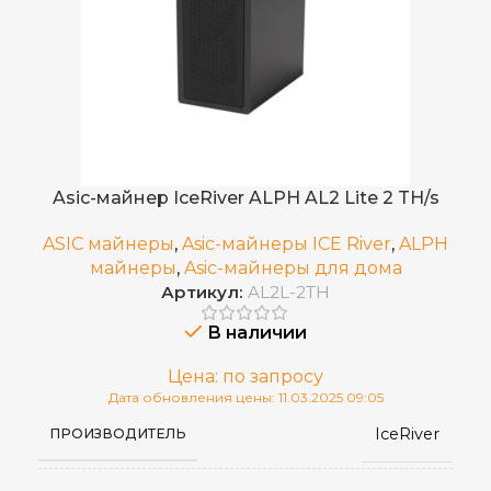
Октябрь 2024
ДАТА ВЫХОДА(РЕЛИЗ)
3,500 ±5%
ЭЛЕКТРОПОТРЕБЛЕНИЕ (КВТ)
0,233 J/GH
ЭНЕРГОЭФФЕКТИВНОСТЬ
Asic-майнер IceRiver ALPH AL2 Lite 2 TH/s
370×195×290
РАЗМЕРЫ УСТРОЙСТВА, ММ
ASIC майнеры
,
Asic-майнеры ICE River
,
ALPH
майнеры
,
Asic-майнеры для дома
Артикул:
AL2L-2TH
16
ВЕС НЕТТО, КГ
В наличии
170–300 В
ИСТОЧНИК ПИТАНИЯ
Цена: по запросу
Дата обновления цены: 11.03.2025 09:05
IceRiver
ПРОИЗВОДИТЕЛЬ
10~90%
ВЛАЖНОСТЬ