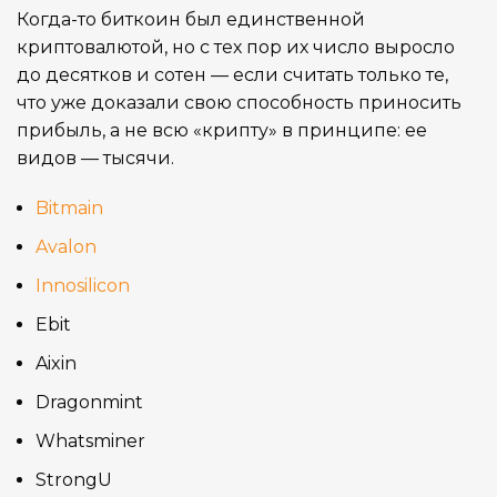
Когда-то биткоин был единственной
криптовалютой, но с тех пор их число выросло
Встроенный
БЛОК ПИТАНИЯ
до десятков и сотен — если считать только те,
что уже доказали свою способность приносить
Февраль 2025
ДАТА ВЫХОДА(РЕЛИЗ)
прибыль, а не всю «крипту» в принципе: ее
видов — тысячи.
DogeCoin
Bitmain
,
ДОБЫВАЕМЫЕ МОНЕТЫ
LTC
Avalon
Innosilicon
7,6
ЭЛЕКТРОПОТРЕБЛЕНИЕ (КВТ)
Ebit
Aixin
250 J/GH
ЭНЕРГОЭФФЕКТИВНОСТЬ
Dragonmint
Whatsminer
Водяное (Hydro)
ОХЛАЖДЕНИЕ
StrongU