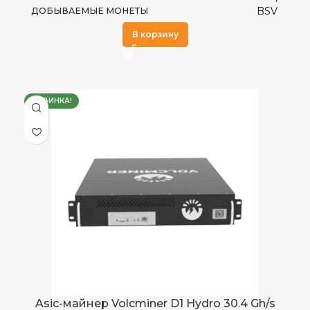
BSV
ДОБЫВАЕМЫЕ МОНЕТЫ
,
0~40°C
РАБОЧАЯ ТЕМПЕРАТУРА
В корзину
BTC
Antminer
ПРОИЗВОДИТЕЛЬ
335 TH/s
ХЭШРЕЙТ
НОВИНКА!
L9
МОДЕЛЬ
5,304
ЭЛЕКТРОПОТРЕБЛЕНИЕ (КВТ)
RJ45 Ethernet
СЕТЕВОЕ ПОДКЛЮЧЕНИЕ
16 J/TH
ЭНЕРГОЭФФЕКТИВНОСТЬ
Китай
СТРАНА ПРОИЗВОДСТВА
Antminer
ПРОИЗВОДИТЕЛЬ
Водяное (Hydro)
ОХЛАЖДЕНИЕ
25 дБ
УРОВЕНЬ ШУМА
Asic-майнер Volcminer D1 Hydro 30.4 Gh/s