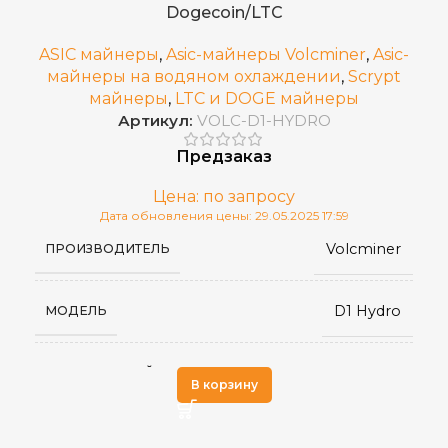
Dogecoin/LTC
от 0 до 40 °С
РАБОЧАЯ ТЕМПЕРАТУРА
ASIC майнеры
,
Asic-майнеры Volcminer
,
Asic-
майнеры на водяном охлаждении
,
Scrypt
майнеры
,
LTC и DOGE майнеры
339 x 163 x 207
РАЗМЕРЫ УСТРОЙСТВА, ММ
Артикул:
VOLC-D1-HYDRO
Предзаказ
22.7
ВЕС НЕТТО, КГ
Цена: по запросу
Дата обновления цены: 29.05.2025 17:59
Китай
СТРАНА ПРОИЗВОДСТВА
Volcminer
ПРОИЗВОДИТЕЛЬ
S21 Hyd
МОДЕЛЬ
D1 Hydro
МОДЕЛЬ
Scrypt
АЛГОРИТМ МАЙНИНГА
В корзину
30,4 Gh/s
ХЭШРЕЙТ