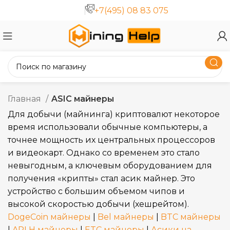
+7(495) 08 83 075
Главная
ASIC майнеры
Для добычи (майнинга) криптовалют некоторое
время использовали обычные компьютеры, а
точнее мощность их центральных процессоров
и видеокарт. Однако со временем это стало
невыгодным, а ключевым оборудованием для
получения «крипты» стал асик майнер. Это
устройство с большим объемом чипов и
высокой скоростью добычи (хешрейтом).
DogeCoin майнеры
|
Bel майнеры
|
BTC майнеры
|
APLH майнеры
|
ETC майнеры
|
Асики на