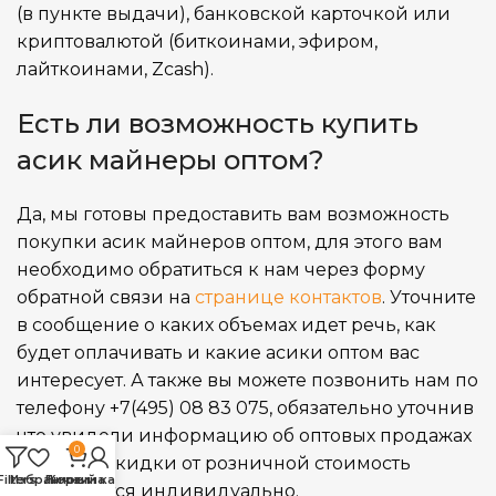
(в пункте выдачи), банковской карточкой или
криптовалютой (биткоинами, эфиром,
лайткоинами, Zcash).
Есть ли возможность купить
асик майнеры оптом?
Да, мы готовы предоставить вам возможность
покупки асик майнеров оптом, для этого вам
необходимо обратиться к нам через форму
обратной связи на
странице контактов
. Уточните
в сообщение о каких объемах идет речь, как
будет оплачивать и какие асики оптом вас
интересует. А также вы можете позвонить нам по
телефону +7(495) 08 83 075, обязательно уточнив
что увидели информацию об оптовых продажах
0
на сайте. Скидки от розничной стоимость
Filters
Избранное
Личный кабинет
Корзина
обсуждается индивидуально.