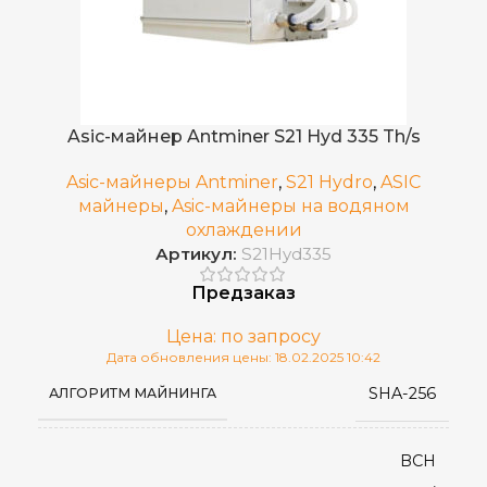
Встроенный
БЛОК ПИТАНИЯ
75 дБ
УРОВЕНЬ ШУМА
Asic-майнер Antminer S21 Hyd 335 Th/s
Asic-майнеры Antminer
,
S21 Hydro
,
ASIC
июнь 2024 г
ДАТА ВЫХОДА(РЕЛИЗ)
майнеры
,
Asic-майнеры на водяном
охлаждении
Артикул:
S21Hyd335
400 x 195 x 290
РАЗМЕРЫ УСТРОЙСТВА, ММ
Предзаказ
570 x 316 x 430
ГАБАРИТЫ КОРОБКИ
Цена: по запросу
Дата обновления цены: 18.02.2025 10:42
SHA-256
АЛГОРИТМ МАЙНИНГА
14,1
ВЕС НЕТТО, КГ
BCH
15,9
ВЕС БРУТТО, КГ
,