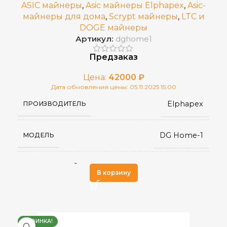
ASIC майнеры
,
Asic майнеры Elphapex
,
Asic-
майнеры для дома
,
Scrypt майнеры
,
LTC и
DOGE майнеры
Китай
СТРАНА ПРОИЗВОДСТВА
Артикул:
dghome1
Предзаказ
Цена:
42000
₽
Дата обновления цены: 05.11.2025 15:00
Elphapex
ПРОИЗВОДИТЕЛЬ
DG Home-1
МОДЕЛЬ
Scrypt
АЛГОРИТМ МАЙНИНГА
В корзину
DogeCoin
,
ДОБЫВАЕМЫЕ МОНЕТЫ
LTC
НОВИНКА!