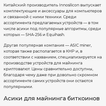
28.6
ВЕС НЕТТО, КГ
Китайский производитель Innosilicon выпускает
комплектующие и аксессуары для компьютеров
и связанной с ними техники. Среди
5–95 %
ВЛАЖНОСТЬ
ассортимента предлагаемых устройств — в том
числе асики под популярные алгоритмы, среди
Китай
СТРАНА ПРОИЗВОДСТВА
которых — SHA-256 и Equihash.
Другая популярная компания — ASIC miner,
795x585x220
ГАБАРИТЫ КОРОБКИ
которая также располагается в КНР и, в
соответствии с названием, специализируется на
производстве устройств для майнинга
30.3
ВЕС БРУТТО, КГ
криптовалют. Цены сравнительно доступны,
благодаря чему даже при довольно скромном
ассортименте самих устройств они остаются
популярными.
Асики для майнинга биткоинов