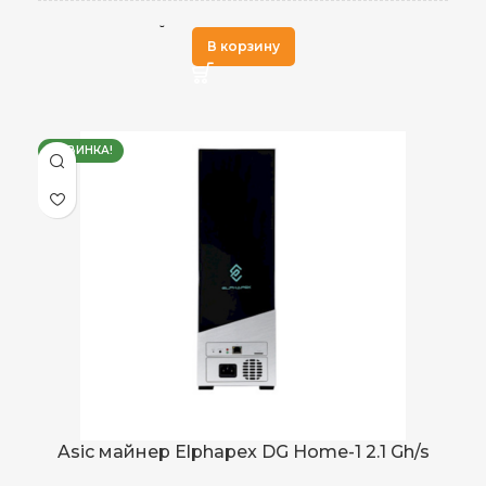
Scrypt
АЛГОРИТМ МАЙНИНГА
В корзину
DogeCoin
,
ДОБЫВАЕМЫЕ МОНЕТЫ
LTC
НОВИНКА!
14 Gh/s
ХЭШРЕЙТ
3,840 ± 5%
ЭЛЕКТРОПОТРЕБЛЕНИЕ (КВТ)
0.27 J/TH
ЭНЕРГОЭФФЕКТИВНОСТЬ
от 0 до 40 °С
РАБОЧАЯ ТЕМПЕРАТУРА
Asic майнер Elphapex DG Home-1 2.1 Gh/s
432.8 x 196 x 287
РАЗМЕРЫ УСТРОЙСТВА, ММ