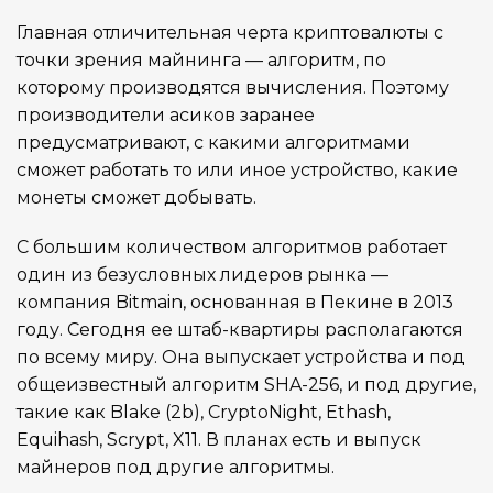
170–300 В
ИСТОЧНИК ПИТАНИЯ
Главная отличительная черта криптовалюты с
точки зрения майнинга — алгоритм, по
расход охлаждающей
которому производятся вычисления. Поэтому
ОСОБЕННОСТИ
жидкости около 1 л
производители асиков заранее
предусматривают, с какими алгоритмами
сможет работать то или иное устройство, какие
Н/Д
КОЛИЧЕСТВО ЧИПОВ
монеты сможет добывать.
от 0 до 40 °С
РАБОЧАЯ ТЕМПЕРАТУРА
С большим количеством алгоритмов работает
один из безусловных лидеров рынка —
компания Bitmain, основанная в Пекине в 2013
RJ45 Ethernet
СЕТЕВОЕ ПОДКЛЮЧЕНИЕ
году. Сегодня ее штаб-квартиры располагаются
по всему миру. Она выпускает устройства и под
655x445x90
РАЗМЕРЫ УСТРОЙСТВА, ММ
общеизвестный алгоритм SHA-256, и под другие,
такие как Blake (2b), CryptoNight, Ethash,
Equihash, Scrypt, X11. В планах есть и выпуск
75 дБ
УРОВЕНЬ ШУМА
майнеров под другие алгоритмы.