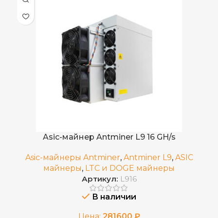
2100 ±3% MH/s
ХЭШРЕЙТ
0,630 ±10%
ЭЛЕКТРОПОТРЕБЛЕНИЕ (КВТ)
0.3 ±10%
ЭНЕРГОЭФФЕКТИВНОСТЬ
2024 г.
ДАТА ВЫХОДА(РЕЛИЗ)
Asic-майнер Antminer L9 16 GH/s
Водяное (Hydro)
,
ОХЛАЖДЕНИЕ
Asic-майнеры Antminer
,
Antminer L9
,
ASIC
Воздушное (два вентилятора)
майнеры
,
LTC и DOGE майнеры
Артикул:
L916
575x540x325
ГАБАРИТЫ КОРОБКИ
В наличии
Цена:
281600
₽