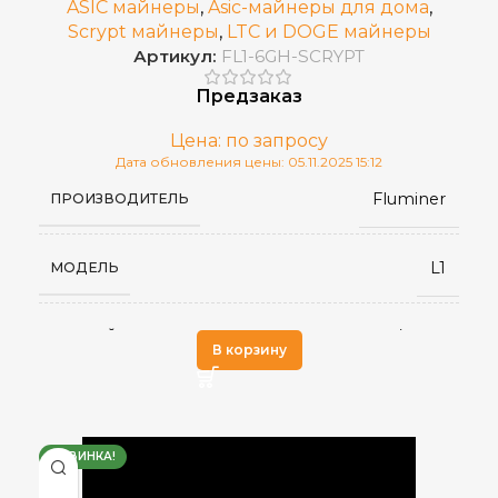
ASIC майнеры
,
Asic-майнеры для дома
,
RJ45 Ethernet
СЕТЕВОЕ ПОДКЛЮЧЕНИЕ
Scrypt майнеры
,
LTC и DOGE майнеры
Артикул:
FL1-6GH-SCRYPT
Воздушное (два вентилятора)
ОХЛАЖДЕНИЕ
Предзаказ
Цена: по запросу
140x300x150
РАЗМЕРЫ УСТРОЙСТВА, ММ
Дата обновления цены: 05.11.2025 15:12
Fluminer
ПРОИЗВОДИТЕЛЬ
2024 г.
ДАТА ВЫХОДА(РЕЛИЗ)
L1
МОДЕЛЬ
200-240V
ИСТОЧНИК ПИТАНИЯ
6 GH/s ±5%
ХЭШРЕЙТ
В корзину
от 0 до 40 °С
РАБОЧАЯ ТЕМПЕРАТУРА
Scrypt
АЛГОРИТМ МАЙНИНГА
≤75 дБ
УРОВЕНЬ ШУМА
НОВИНКА!
BEL
,