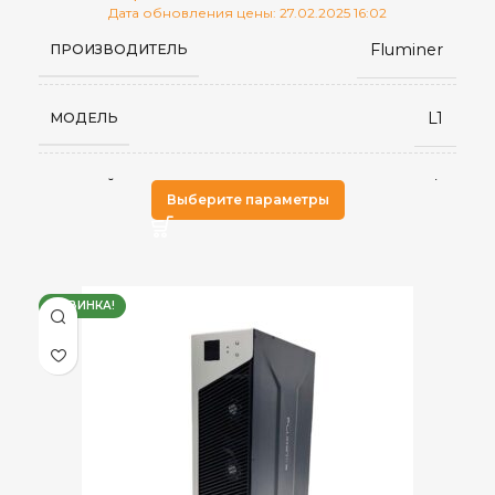
Дата обновления цены: 27.02.2025 16:02
Fluminer
ПРОИЗВОДИТЕЛЬ
L1
МОДЕЛЬ
5.3 GH/s
ХЭШРЕЙТ
Выберите параметры
Scrypt
АЛГОРИТМ МАЙНИНГА
НОВИНКА!
BEL
,
DogeCoin
ДОБЫВАЕМЫЕ МОНЕТЫ
,
LTC
226.41 J/GH (±5%)
ЭНЕРГОЭФФЕКТИВНОСТЬ