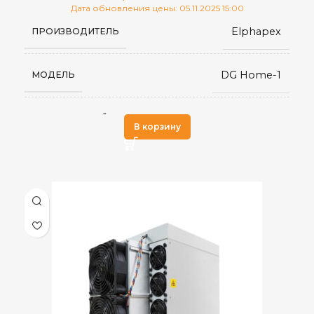
Дата обновления цены: 05.11.2025 15:00
Elphapex
ПРОИЗВОДИТЕЛЬ
75 дБ
УРОВЕНЬ ШУМА
DG Home-1
МОДЕЛЬ
16
ВЕС НЕТТО, КГ
Scrypt
АЛГОРИТМ МАЙНИНГА
В корзину
Китай
СТРАНА ПРОИЗВОДСТВА
DogeCoin
,
ДОБЫВАЕМЫЕ МОНЕТЫ
LTC
2100 ±3% MH/s
ХЭШРЕЙТ
0,630 ±10%
ЭЛЕКТРОПОТРЕБЛЕНИЕ (КВТ)