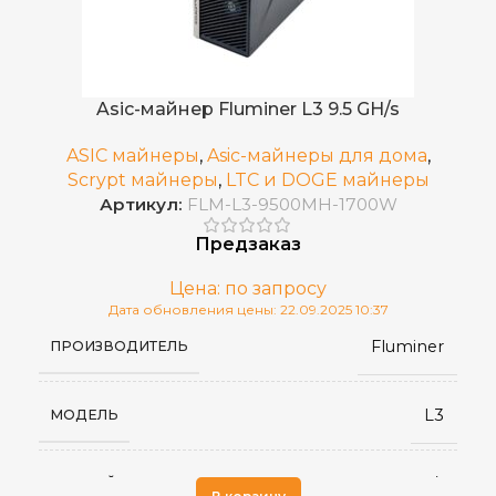
230 Вт/Gh
ЭНЕРГОЭФФЕКТИВНОСТЬ
Asic-майнер Fluminer L3 9.5 GH/s
Встроенный
БЛОК ПИТАНИЯ
ASIC майнеры
,
Asic-майнеры для дома
,
Scrypt майнеры
,
LTC и DOGE майнеры
110–240 В AC, 50/60 Гц
ИСТОЧНИК ПИТАНИЯ
Артикул:
FLM-L3-9500MH-1700W
Предзаказ
Воздушное
ОХЛАЖДЕНИЕ
Цена: по запросу
Дата обновления цены: 22.09.2025 10:37
30-40°C
РАБОЧАЯ ТЕМПЕРАТУРА
Fluminer
ПРОИЗВОДИТЕЛЬ
RJ45 Ethernet
СЕТЕВОЕ ПОДКЛЮЧЕНИЕ
L3
МОДЕЛЬ
35-40 дБ
УРОВЕНЬ ШУМА
9.5 GH/s
ХЭШРЕЙТ