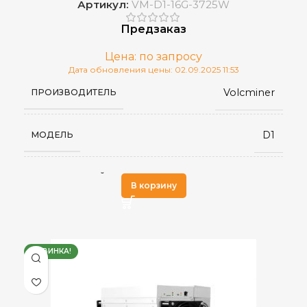
Артикул:
VM-D1-16G-3725W
5–45 °C
РАБОЧАЯ ТЕМПЕРАТУРА
Предзаказ
Цена: по запросу
5–95 %
ВЛАЖНОСТЬ
Дата обновления цены: 02.09.2025 11:53
Volcminer
ПРОИЗВОДИТЕЛЬ
430×195×290
РАЗМЕРЫ УСТРОЙСТВА, ММ
D1
МОДЕЛЬ
Встроенный
БЛОК ПИТАНИЯ
Scrypt
АЛГОРИТМ МАЙНИНГА
В корзину
RJ45 Ethernet
СЕТЕВОЕ ПОДКЛЮЧЕНИЕ
16,2 GH/s
ХЭШРЕЙТ
ноябрь 2024
ДАТА ВЫХОДА(РЕЛИЗ)
НОВИНКА!
BEL
,
570×316×430
ГАБАРИТЫ КОРОБКИ
DogeCoin
ДОБЫВАЕМЫЕ МОНЕТЫ
,