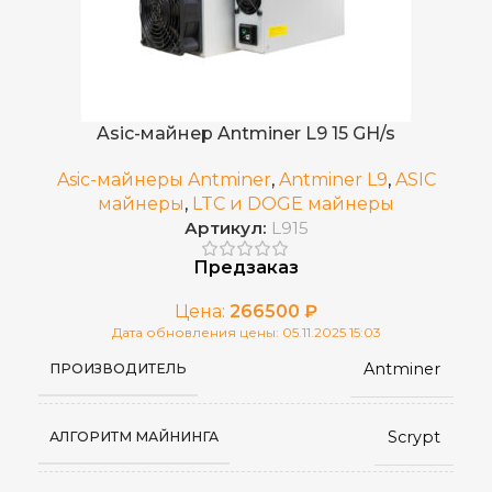
0.3 ±10%
ЭНЕРГОЭФФЕКТИВНОСТЬ
2024 г.
ДАТА ВЫХОДА(РЕЛИЗ)
Asic-майнер Antminer L9 15 GH/s
Водяное (Hydro)
,
ОХЛАЖДЕНИЕ
Asic-майнеры Antminer
,
Antminer L9
,
ASIC
Воздушное (два вентилятора)
майнеры
,
LTC и DOGE майнеры
Артикул:
L915
575x540x325
ГАБАРИТЫ КОРОБКИ
Предзаказ
Цена:
266500
₽
410*370*135
РАЗМЕРЫ УСТРОЙСТВА, ММ
Дата обновления цены: 05.11.2025 15:03
Antminer
ПРОИЗВОДИТЕЛЬ
0~40°C
РАБОЧАЯ ТЕМПЕРАТУРА
Scrypt
АЛГОРИТМ МАЙНИНГА
12.1
ВЕС БРУТТО, КГ