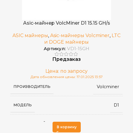
202 × 133 × 163
РАЗМЕРЫ УСТРОЙСТВА, ММ
Asic-майнер VolcMiner D1 15.15 GH/s
2,2
ВЕС НЕТТО, КГ
ASIC майнеры
,
Asic-майнеры Volcminer
,
LTC
и DOGE майнеры
Артикул:
VD1-15GH
DogeCoin
,
ДОБЫВАЕМЫЕ МОНЕТЫ
Предзаказ
LTC
Цена: по запросу
Дата обновления цены: 17.01.2025 13:57
Mini-DOGE III Plus
МОДЕЛЬ
Volcminer
ПРОИЗВОДИТЕЛЬ
GoldShell
ПРОИЗВОДИТЕЛЬ
D1
МОДЕЛЬ
Китай
СТРАНА ПРОИЗВОДСТВА
Scrypt
АЛГОРИТМ МАЙНИНГА
В корзину