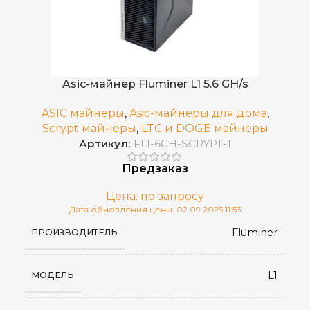
1,2
ЭЛЕКТРОПОТРЕБЛЕНИЕ (КВТ)
Встроенный
БЛОК ПИТАНИЯ
Asic-майнер Fluminer L1 5.6 GH/s
ASIC майнеры
,
Asic-майнеры для дома
,
RJ45 Ethernet
СЕТЕВОЕ ПОДКЛЮЧЕНИЕ
Scrypt майнеры
,
LTC и DOGE майнеры
Артикул:
FL1-6GH-SCRYPT-1
Воздушное (два вентилятора)
ОХЛАЖДЕНИЕ
Предзаказ
Цена: по запросу
140x300x150
РАЗМЕРЫ УСТРОЙСТВА, ММ
Дата обновления цены: 02.09.2025 11:53
Fluminer
ПРОИЗВОДИТЕЛЬ
2024 г.
ДАТА ВЫХОДА(РЕЛИЗ)
L1
МОДЕЛЬ
200-240V
ИСТОЧНИК ПИТАНИЯ