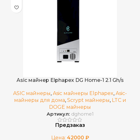
,
DogeCoin
ДОБЫВАЕМЫЕ МОНЕТЫ
,
LTC
200-240V
ИСТОЧНИК ПИТАНИЯ
3,950
ЭЛЕКТРОПОТРЕБЛЕНИЕ (КВТ)
Asic майнер Elphapex DG Home-1 2.1 Gh/s
0,274 Дж/МХ
ЭНЕРГОЭФФЕКТИВНОСТЬ
ASIC майнеры
,
Asic майнеры Elphapex
,
Asic-
майнеры для дома
,
Scrypt майнеры
,
LTC и
Воздушное
ОХЛАЖДЕНИЕ
DOGE майнеры
Артикул:
dghome1
5–45 °C
РАБОЧАЯ ТЕМПЕРАТУРА
Предзаказ
Цена:
42000
₽
RJ45 Ethernet
СЕТЕВОЕ ПОДКЛЮЧЕНИЕ