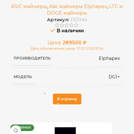
ASIC майнеры
,
Asic майнеры Elphapex
,
LTC и
DOGE майнеры
Артикул:
DG1144
В наличии
Цена:
289500
₽
Дата обновления цены: 17.01.2025 13:54
Elphapex
ПРОИЗВОДИТЕЛЬ
DG1+
МОДЕЛЬ
Scrypt
АЛГОРИТМ МАЙНИНГА
В корзину
14,4 GH/s
ХЭШРЕЙТ
НОВИНКА!
BEL