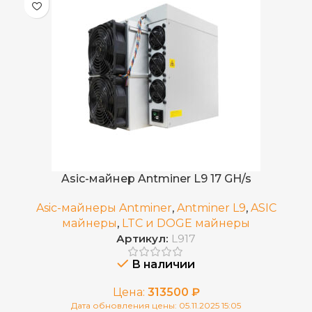
0.21 J/T
ЭНЕРГОЭФФЕКТИВНОСТЬ
Воздушное (два вентилятора)
ОХЛАЖДЕНИЕ
Встроенный
БЛОК ПИТАНИЯ
75 дБ
УРОВЕНЬ ШУМА
Asic-майнер Antminer L9 17 GH/s
Asic-майнеры Antminer
,
Antminer L9
,
ASIC
июнь 2024 г
ДАТА ВЫХОДА(РЕЛИЗ)
майнеры
,
LTC и DOGE майнеры
Артикул:
L917
400 x 195 x 290
РАЗМЕРЫ УСТРОЙСТВА, ММ
В наличии
Цена:
313500
₽
570 x 316 x 430
ГАБАРИТЫ КОРОБКИ
Дата обновления цены: 05.11.2025 15:05