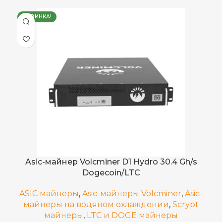
75 дБ
УРОВЕНЬ ШУМА
НОВИНКА!
3,520 ±10%
ЭЛЕКТРОПОТРЕБЛЕНИЕ (КВТ)
15,9
ВЕС БРУТТО, КГ
11,8 GH/s ±5%
ХЭШРЕЙТ
14,1
ВЕС НЕТТО, КГ
2-фазное
ИСТОЧНИК ПИТАНИЯ
Китай
СТРАНА ПРОИЗВОДСТВА
0,29
ЭНЕРГОЭФФЕКТИВНОСТЬ
4 воздушных вентилятора
ОХЛАЖДЕНИЕ
Asic-майнер Volcminer D1 Hydro 30.4 Gh/s
Dogecoin/LTC
BEL
,
ASIC майнеры
,
Asic-майнеры Volcminer
,
Asic-
DogeCoin
ДОБЫВАЕМЫЕ МОНЕТЫ
майнеры на водяном охлаждении
,
Scrypt
,
майнеры
,
LTC и DOGE майнеры
LTC