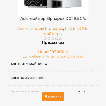
0,5
ЭЛЕКТРОПОТРЕБЛЕНИЕ (КВТ)
Китай
СТРАНА ПРОИЗВОДСТВА
0.23 Дж/Мх
ЭНЕРГОЭФФЕКТИВНОСТЬ
Asic-майнер Elphapex DG1 9,5 G/s
795x585x220
ГАБАРИТЫ КОРОБКИ
Asic майнеры Elphapex
,
LTC и DOGE
Воздушное
ОХЛАЖДЕНИЕ
майнеры
30.3
ВЕС БРУТТО, КГ
Предзаказ
133 x 202 x 173
РАЗМЕРЫ УСТРОЙСТВА, ММ
Цена:
195000
₽
Дата обновления цены: 26.01.2026 10:22
5–45 °C
РАБОЧАЯ ТЕМПЕРАТУРА
АЛГОРИТМ МАЙНИНГА
Китай
СТРАНА ПРОИЗВОДСТВА
ЭЛЕКТРОПОБЛЕНИЕ
однофазное 220 В
ИСТОЧНИК ПИТАНИЯ
Elphapex
ПРОИЗВОДИТЕЛЬ
В корзину
3,7
ВЕС НЕТТО, КГ