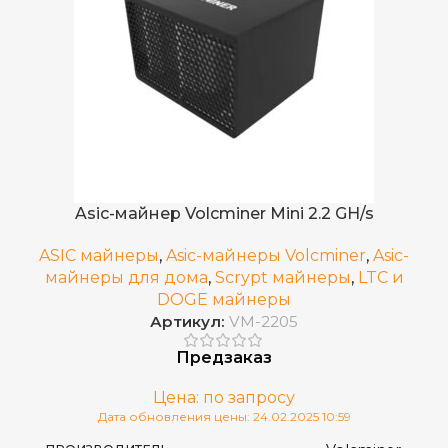
DogeCoin
,
ДОБЫВАЕМЫЕ МОНЕТЫ
LTC
7,6
ЭЛЕКТРОПОТРЕБЛЕНИЕ (КВТ)
Asic-майнер Volcminer Mini 2.2 GH/s
250 J/GH
ЭНЕРГОЭФФЕКТИВНОСТЬ
ASIC майнеры
,
Asic-майнеры Volcminer
,
Asic-
майнеры для дома
,
Scrypt майнеры
,
LTC и
Водяное (Hydro)
ОХЛАЖДЕНИЕ
DOGE майнеры
Артикул:
VM-2205
170–300 В
ИСТОЧНИК ПИТАНИЯ
Предзаказ
Цена: по запросу
расход охлаждающей
Дата обновления цены: 24.02.2025 10:59
ОСОБЕННОСТИ
жидкости около 1 л