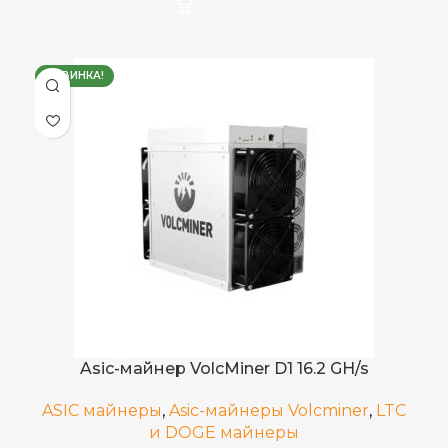
15.15 GH/s
ХЭШРЕЙТ
НОВИНКА!
BEL
,
DogeCoin
ДОБЫВАЕМЫЕ МОНЕТЫ
,
LTC
3,45
ЭЛЕКТРОПОТРЕБЛЕНИЕ (КВТ)
0.227 J/MH
ЭНЕРГОЭФФЕКТИВНОСТЬ
75 дБ
УРОВЕНЬ ШУМА
Asic-майнер VolcMiner D1 16.2 GH/s
ASIC майнеры
,
Asic-майнеры Volcminer
,
LTC
4 воздушных вентилятора
ОХЛАЖДЕНИЕ
и DOGE майнеры