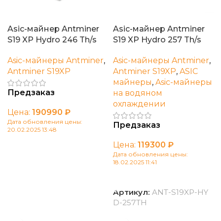
Asic-майнер Antminer
Asic-майнер Antminer
S19 XP Hydro 246 Th/s
S19 XP Hydro 257 Th/s
Asic-майнеры Antminer
,
Asic-майнеры Antminer
,
Antminer S19XP
Antminer S19XP
,
ASIC
майнеры
,
Asic-майнеры
Предзаказ
на водяном
охлаждении
Цена:
190990
₽
Дата обновления цены:
Предзаказ
20.02.2025 13:48
В корзину
Цена:
119300
₽
Дата обновления цены:
18.02.2025 11:41
В корзину
Артикул:
ANT-S19XP-HY
D-257TH