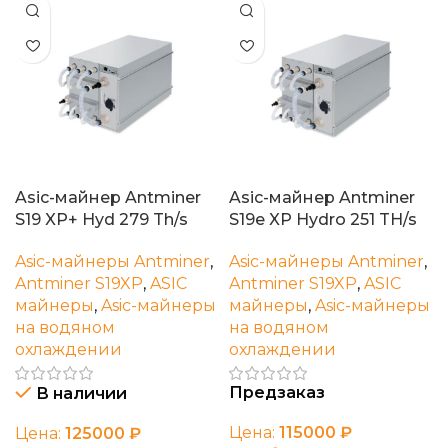
Asic-майнер Antminer
Asic-майнер Antminer
S19 XP+ Hyd 279 Th/s
S19e XP Hydro 251 TH/s
Asic-майнеры Antminer
,
Asic-майнеры Antminer
,
Antminer S19XP
,
ASIC
Antminer S19XP
,
ASIC
майнеры
,
Asic-майнеры
майнеры
,
Asic-майнеры
на водяном
на водяном
охлаждении
охлаждении
Предзаказ
В наличии
Цена:
115000
₽
Цена:
125000
₽