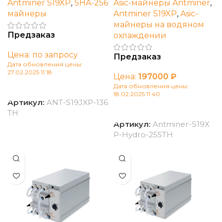
Antminer S19XP
,
SHA-256
Asic-майнеры Antminer
,
майнеры
Antminer S19XP
,
Asic-
майнеры на водяном
Предзаказ
охлаждении
Цена: по запросу
Предзаказ
Дата обновления цены:
27.02.2025 11:18
Цена:
197000
₽
Дата обновления цены:
В корзину
18.02.2025 11:40
Артикул:
ANT-S19JXP-136
В корзину
TH
Артикул:
Antminer-S19X
P-Hydro-255TH