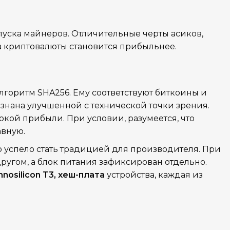
пуска майнеров. Отличительные черты асиков,
а криптовалюты становится прибыльнее.
лгоритм SHA256. Ему соответствуют биткоины и
знана улучшенной с технической точки зрения.
окой прибыли. При условии, разумеется, что
авную.
о успело стать традицией для производителя. При
другом, а блок питания зафиксирован отдельно.
nnosilicon T3, хеш-плата
устройства, каждая из