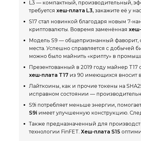
L3 — компактный, производительный, эфф
требуется
хеш-плата L3,
закажите её у нас
S17 стал новинкой благодаря новым 7-на
криптовалюты. Вовремя заменённая
хеш-
Модель S9 — общепризнанный фаворит, 
места. Успешно справляется с добычей б
можно было майнить «крипту» в промыш
Презентованный в 2019 году майнер T17
хеш-плата T17
из 90 имеющихся вносит в
Лайткоины, как и прочие токены на SHA25
исправном состоянии — производительно
S9i потребляет меньше энергии, помога
S9i
имеет улучшенную конструкцию. След
Также предназначенный для производств
технологии FinFET.
Хеш-плата S15
оптими