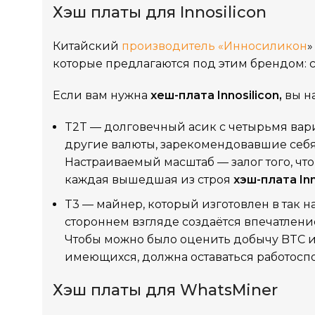
Хэш платы для Innosilicon
Китайский
производитель «Инносиликон
»
которые предлагаются под этим брендом: с
Если вам нужна
хеш-плата Innosilicon,
вы н
T2T — долговечный асик с четырьмя вари
другие валюты, зарекомендовавшие себя.
Настраиваемый масштаб — залог того, что
каждая вышедшая из строя
хэш-плата In
T3 — майнер, который изготовлен в так 
стороннем взгляде создаётся впечатление
Чтобы можно было оценить добычу BTC и
имеющихся, должна оставаться работосп
Хэш платы для WhatsMiner