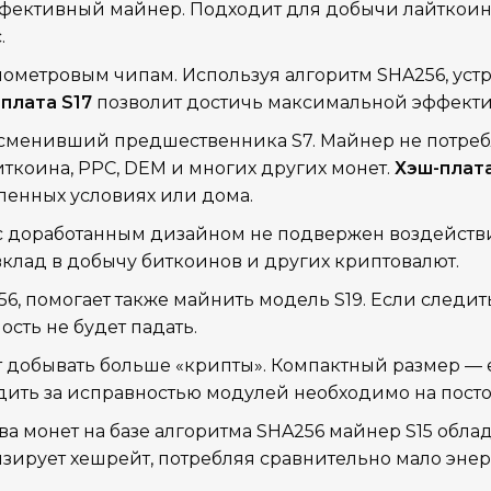
ективный майнер. Подходит для добычи лайткоинов,
.
нометровым чипам. Используя алгоритм SHA256, уст
плата S17
позволит достичь максимальной эффекти
сменивший предшественника S7. Майнер не потребл
иткоина, PPC, DEM и многих других монет.
Хэш-плата
ленных условиях или дома.
 с доработанным дизайном не подвержен воздейств
клад в добычу биткоинов и других криптовалют.
6, помогает также майнить модель S19. Если следит
сть не будет падать.
ет добывать больше «крипты». Компактный размер 
ить за исправностью модулей необходимо на посто
а монет на базе алгоритма SHA256 майнер S15 обл
зирует хешрейт, потребляя сравнительно мало энер