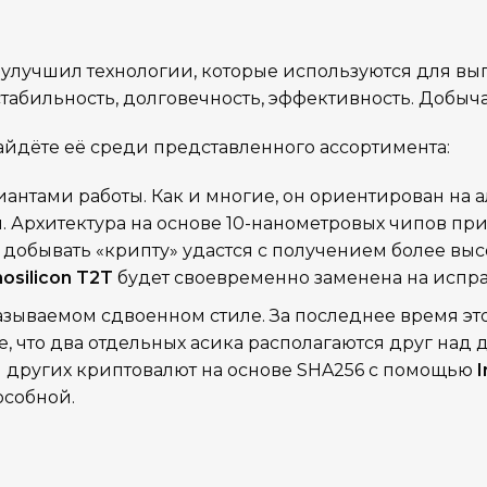
 улучшил технологии, которые используются для вы
табильность, долговечность, эффективность. Добыч
айдёте её среди представленного ассортимента:
антами работы. Как и многие, он ориентирован на а
 Архитектура на основе 10-нанометровых чипов при
 добывать «крипту» удастся с получением более выс
nosilicon T2T
будет своевременно заменена на испр
называемом сдвоенном стиле. За последнее время эт
, что два отдельных асика располагаются друг над 
 других криптовалют на основе SHA256 с помощью
I
особной.