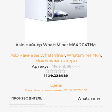
192 TH/s (±10%)
ХЭШРЕЙТ
3,880
ЭЛЕКТРОПОТРЕБЛЕНИЕ (КВТ)
Ethernet
ИНТЕРФЕЙС
Asic-майнер WhatsMiner M64 204TH/s
5–40 °C
РАБОЧАЯ ТЕМПЕРАТУРА
Asic-майнеры Whatsminer
,
Whatsminer M64
,
Микрокомпьютеры
Артикул:
M64-4099-1-1-1
10~90%
ВЛАЖНОСТЬ
Предзаказ
SHA-256
АЛГОРИТМ МАЙНИНГА
Цена:
Дата обновления цены: 02.09.2025 11:53
Whatsminer
ПРОИЗВОДИТЕЛЬ
BCH
,
ДОБЫВАЕМЫЕ МОНЕТЫ
BTC