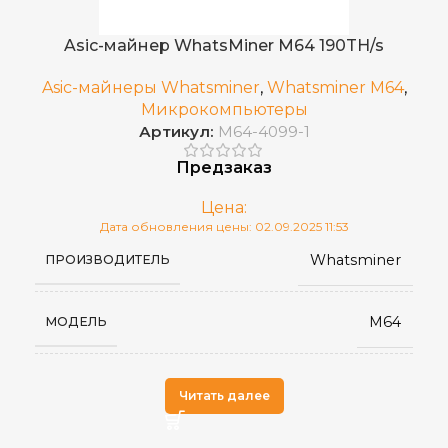
Ethernet
ИНТЕРФЕЙС
Asic-майнер WhatsMiner M64 190TH/s
5–40 °C
РАБОЧАЯ ТЕМПЕРАТУРА
Asic-майнеры Whatsminer
,
Whatsminer M64
,
Микрокомпьютеры
Артикул:
M64-4099-1
10~90%
ВЛАЖНОСТЬ
Предзаказ
SHA-256
АЛГОРИТМ МАЙНИНГА
Цена:
Дата обновления цены: 02.09.2025 11:53
Whatsminer
ПРОИЗВОДИТЕЛЬ
BCH
,
ДОБЫВАЕМЫЕ МОНЕТЫ
BTC
M64
МОДЕЛЬ
Китай
СТРАНА ПРОИЗВОДСТВА
Читать далее
16
ВЕС НЕТТО, КГ