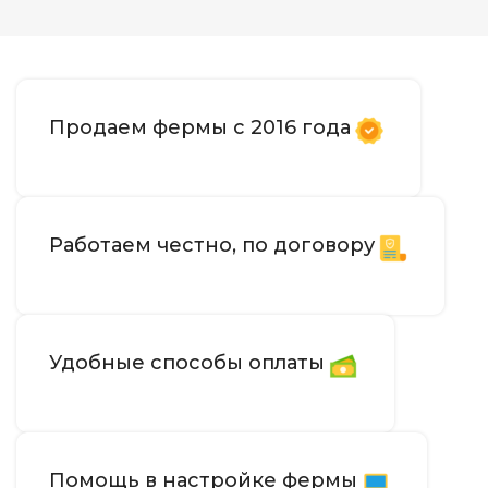
50 дБ
УРОВЕНЬ ШУМА
Гидроохлаждение OD10
ОХЛАЖДЕНИЕ
Продаем фермы с 2016 года
206 TH/s
ХЭШРЕЙТ
Работаем честно, по договору
4,099
ЭЛЕКТРОПОТРЕБЛЕНИЕ (КВТ)
Ethernet
ИНТЕРФЕЙС
Удобные способы оплаты
5–40 °C
РАБОЧАЯ ТЕМПЕРАТУРА
10~90%
ВЛАЖНОСТЬ
Помощь в настройке фермы