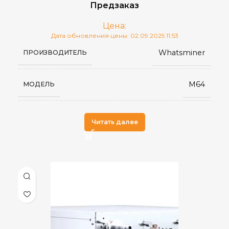
Предзаказ
SHA-256
АЛГОРИТМ МАЙНИНГА
Цена:
Дата обновления цены: 02.09.2025 11:53
Whatsminer
ПРОИЗВОДИТЕЛЬ
BCH
,
ДОБЫВАЕМЫЕ МОНЕТЫ
BTC
M64
МОДЕЛЬ
Китай
СТРАНА ПРОИЗВОДСТВА
Читать далее
16
ВЕС НЕТТО, КГ
50 дБ
УРОВЕНЬ ШУМА
Гидроохлаждение OD10
ОХЛАЖДЕНИЕ