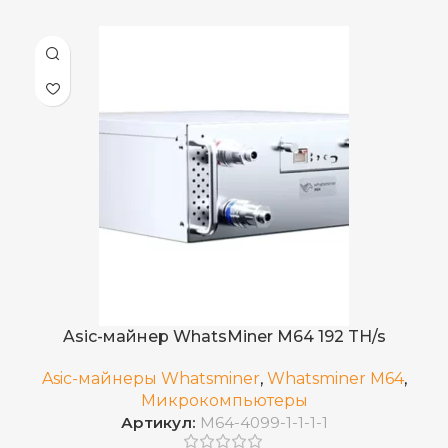
50 дБ
УРОВЕНЬ ШУМА
Гидроохлаждение OD10
ОХЛАЖДЕНИЕ
190 TH/s ±3%
ХЭШРЕЙТ
3,76
ЭЛЕКТРОПОТРЕБЛЕНИЕ (КВТ)
Ethernet
ИНТЕРФЕЙС
Asic-майнер WhatsMiner M64 192 TH/s
5–40 °C
РАБОЧАЯ ТЕМПЕРАТУРА
Asic-майнеры Whatsminer
,
Whatsminer M64
,
Микрокомпьютеры
Артикул:
M64-4099-1-1-1-1
10~90%
ВЛАЖНОСТЬ