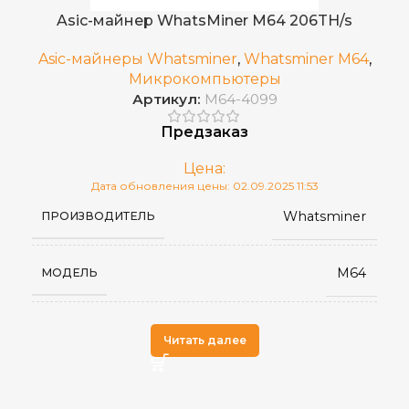
Asic-майнер WhatsMiner M64 206TH/s
5–40 °C
РАБОЧАЯ ТЕМПЕРАТУРА
Asic-майнеры Whatsminer
,
Whatsminer M64
,
Микрокомпьютеры
Артикул:
M64-4099
10~90%
ВЛАЖНОСТЬ
Предзаказ
SHA-256
АЛГОРИТМ МАЙНИНГА
Цена:
Дата обновления цены: 02.09.2025 11:53
Whatsminer
ПРОИЗВОДИТЕЛЬ
BCH
,
ДОБЫВАЕМЫЕ МОНЕТЫ
BTC
M64
МОДЕЛЬ
Китай
СТРАНА ПРОИЗВОДСТВА
Читать далее
27,5
ВЕС НЕТТО, КГ