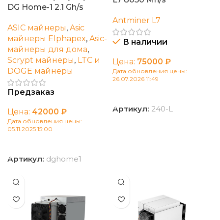
DG Home-1 2.1 Gh/s
Antminer L7
ASIC майнеры
,
Asic
майнеры Elphapex
,
Asic-
В наличии
майнеры для дома
,
Scrypt майнеры
,
LTC и
Цена:
75000
₽
DOGE майнеры
Дата обновления цены:
26.07.2026 11:49
Предзаказ
В корзину
Артикул:
240-L
Цена:
42000
₽
Дата обновления цены:
05.11.2025 15:00
В корзину
Артикул:
dghome1