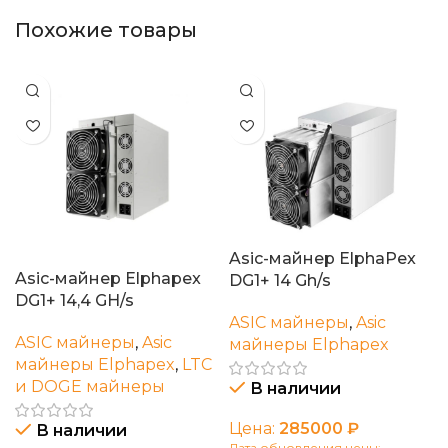
Похожие товары
Asic-майнер ElphaPex
Asic-майнер Elphapex
DG1+ 14 Gh/s
DG1+ 14,4 GH/s
ASIC майнеры
,
Asic
ASIC майнеры
,
Asic
майнеры Elphapex
майнеры Elphapex
,
LTC
и DOGE майнеры
В наличии
Цена:
285000
₽
В наличии
Дата обновления цены: