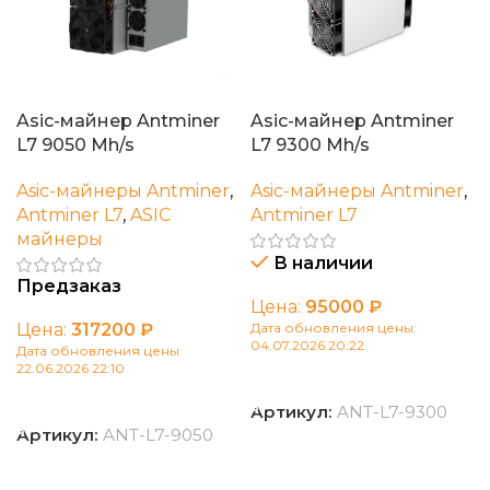
Asic-майнер Antminer
Asic-майнер Antminer
L7 9050 Mh/s
L7 9300 Mh/s
Asic-майнеры Antminer
,
Asic-майнеры Antminer
,
Antminer L7
,
ASIC
Antminer L7
майнеры
В наличии
Предзаказ
Цена:
95000
₽
Цена:
317200
₽
Дата обновления цены:
04.07.2026 20:22
Дата обновления цены:
22.06.2026 22:10
В корзину
В корзину
Артикул:
ANT-L7-9300
Артикул:
ANT-L7-9050