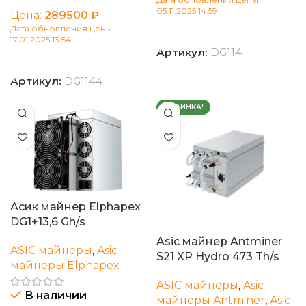
05.11.2025 14:59
Цена:
289500
₽
Дата обновления цены:
В корзину
17.01.2025 13:54
Артикул:
DG114
В корзину
Артикул:
DG1144
НОВИНКА!
Асик майнер Elphapex
DG1+13,6 Gh/s
Asic майнер Antminer
ASIC майнеры
,
Asic
S21 XP Hydro 473 Th/s
майнеры Elphapex
ASIC майнеры
,
Asic-
В наличии
майнеры Antminer
,
Asic-