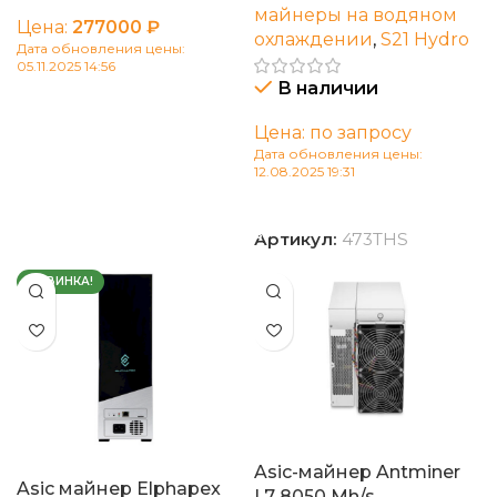
майнеры на водяном
Цена:
277000
₽
охлаждении
,
S21 Hydro
Дата обновления цены:
05.11.2025 14:56
В наличии
В корзину
Цена: по запросу
Дата обновления цены:
12.08.2025 19:31
В корзину
Артикул:
473THS
НОВИНКА!
Asic-майнер Antminer
Asic майнер Elphapex
L7 8050 Mh/s