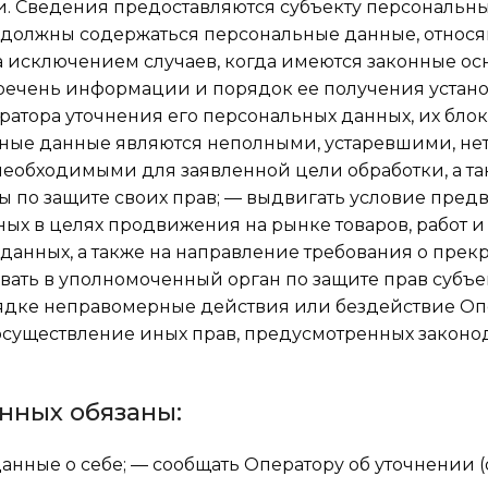
 Сведения предоставляются субъекту персональн
е должны содержаться персональные данные, относ
а исключением случаев, когда имеются законные ос
еречень информации и порядок ее получения устан
ератора уточнения его персональных данных, их бл
ьные данные являются неполными, устаревшими, не
еобходимыми для заявленной цели обработки, а т
 по защите своих прав; — выдвигать условие пред
ых в целях продвижения на рынке товаров, работ и 
 данных, а также на направление требования о пре
вать в уполномоченный орган по защите прав субъе
ядке неправомерные действия или бездействие Оп
 осуществление иных прав, предусмотренных законо
нных обязаны:
анные о себе; — сообщать Оператору об уточнении 