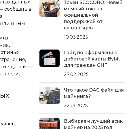
ьных данных
Токен $COCORO: Новый
мемный токен с
— сообщать в
официальной
а
поддержкой от
ь или иным
владельцев
10.03.2025
щиты
ния,
 от иных
Гайд по оформлению
дебетовой карты Bybit
странение,
для граждан СНГ
ьные данные в
анности,
27.02.2025
Что такое DAG файл для
ных
майнинга?
22.01.2025
Выбираем лучший асик
учаев,
майнер на 2025 год