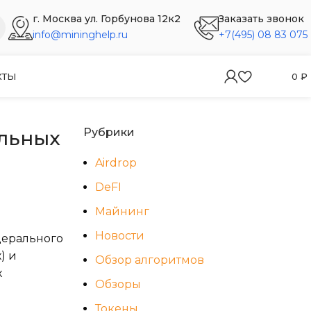
г. Москва ул. Горбунова 12к2
Заказать звонок
info@mininghelp.ru
+7(495) 08 83 075
КТЫ
0
₽
Рубрики
льных
Airdrop
DeFI
Майнинг
Новости
дерального
) и
Обзор алгоритмов
х
Обзоры
Токены