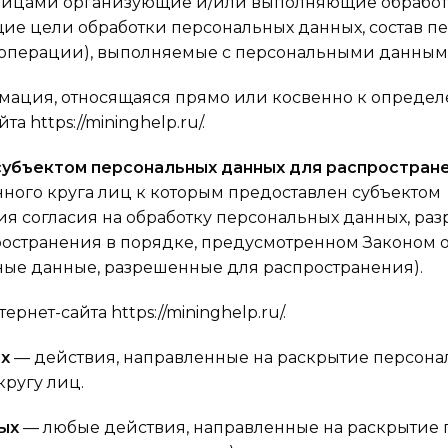
 лицами организующие и/или выполняющие обработ
ие цели обработки персональных данных, состав п
 (операции), выполняемые с персональными данным
ация, относящаяся прямо или косвенно к опреде
 https://mininghelp.ru/.
убъектом персональных данных для распростран
ного круга лиц к которым предоставлен субъектом
я согласия на обработку персональных данных, ра
ространения в порядке, предусмотренном Законом 
ные данные, разрешенные для распространения).
нет-сайта https://mininghelp.ru/.
х
— действия, направленные на раскрытие персона
ругу лиц.
ых
— любые действия, направленные на раскрытие