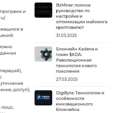
BzMiner: полное
руководство по
 программ и
настройке и
u/.
оптимизации майнинга
криптовалют
ржащихся в
шений.
31.03.2025
зможно
Блокчейн Kadena и
 данных
токен $KDA:
Революционная
технология нового
операций),
поколения
с
27.03.2025
 уточнение
ение, доступ),
DigiByte: Технологии и
особенности
инновационного
 лицо,
блокчейна