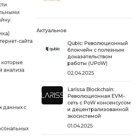
сти
альными
йну.
Актуальное
ика)
тернет-сайта
Qubic: Революционный
блокчейн с полезным
доказательством
, которые
работы (UPoW)
я анализа
02.04.2025
Larissa Blockchain:
Революционная EVM-
сеть с PoW консенсусом
 данных с
и децентрализованной
экосистемой
01.04.2025
рсональных