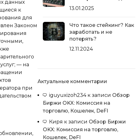
ых данных
13.01.2025
ящиеся к
нования для
Что такое стейкинг? Как
овлен Законом
заработать и не
окирования
потерять?
точными,
акже
12.11.2024
варительного
услуг; — на
кращении
ктов
Актуальные комментарии
ератора при
iguyuxizoh234
к записи
Обзор
дательством
Биржи OKX: Комиссия на
торговлю, Кошелек, DeFI
Киря
к записи
Обзор Биржи
OKX: Комиссия на торговлю,
(обновлении,
Кошелек, DeFI