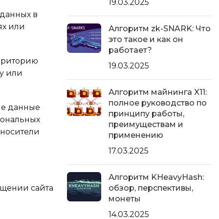
19.03.2025
данных в
ях или
Алгоритм zk-SNARK: Что
это такое и как он
работает?
рриторию
19.03.2025
у или
Алгоритм майнинга X11:
полное руководство по
ые данные
принципу работы,
сональных
преимуществам и
 носители
применению
17.03.2025
Алгоритм KHeavyHash:
ещении сайта
обзор, перспективы,
монеты
14.03.2025