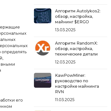
Алгоритм Autolykos2:
обзор, настройка,
майнинг $ERGO
одержащие
13.03.2025
персональных
нальных
Алгоритм RandomX:
персональных
обзор, настройка,
о определять
технические детали
й,
12.03.2025
тивными
и
KawPowMiner:
руководство по
настройке майнинга
RVN
11.03.2025
аботки его
ленном