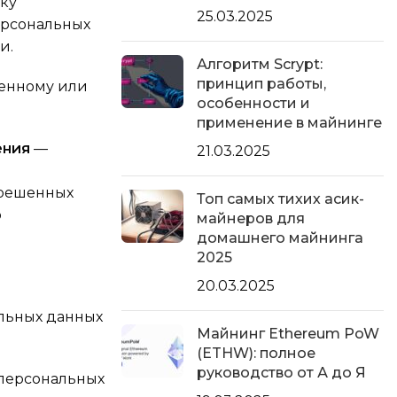
ку
25.03.2025
ерсональных
и.
Алгоритм Scrypt:
принцип работы,
ленному или
особенности и
применение в майнинге
ения
—
21.03.2025
зрешенных
Топ самых тихих асик-
о
майнеров для
домашнего майнинга
2025
20.03.2025
льных данных
Майнинг Ethereum PoW
(ETHW): полное
руководство от А до Я
 персональных