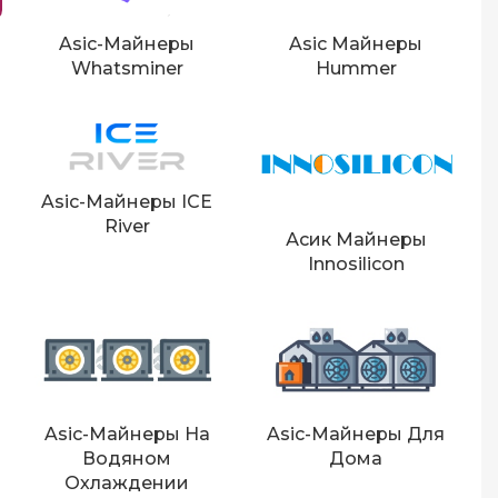
Asic-Майнеры
Asic Майнеры
Whatsminer
Hummer
Asic-Майнеры ICE
River
Асик Майнеры
Innosilicon
Asic-Майнеры На
Asic-Майнеры Для
Водяном
Дома
Охлаждении