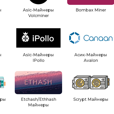
ы
Asic-Майнеры
Bombax Miner
Volcminer
ы
Asic-Майнеры
Асик-Майнеры
IPollo
Avalon
еры
Etchash/Ethhash
Scrypt Майнеры
Майнеры