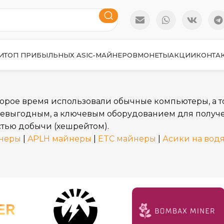
И
ТОП ПРИБЫЛЬНЫХ ASIC-МАЙНЕРОВ
МОНЕТЫ
АКЦИИ
КОНТА
орое время использовали обычные компьютеры, а т
невыгодным, а ключевым оборудованием для получен
тью добычи (хешрейтом).
неры
|
APLH майнеры
|
ETC майнеры
|
Асики на вод