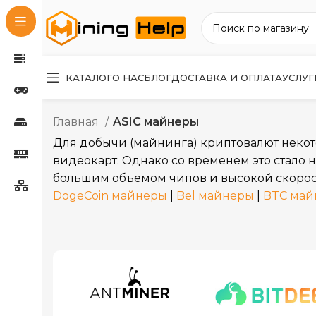
КАТАЛОГ
О НАС
БЛОГ
ДОСТАВКА И ОПЛАТА
УСЛУГ
Главная
ASIC майнеры
Для добычи (майнинга) криптовалют некот
видеокарт. Однако со временем это стало 
большим объемом чипов и высокой скорос
DogeCoin майнеры
|
Bel майнеры
|
BTC май