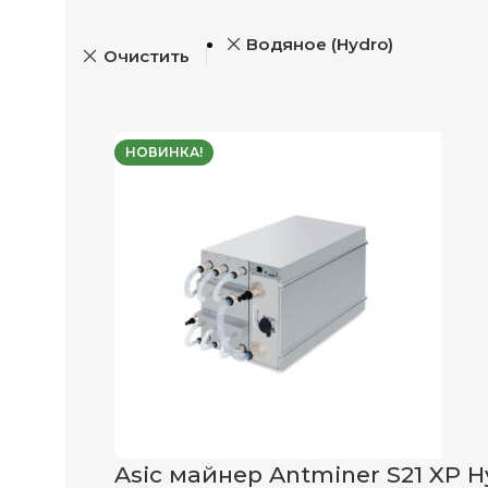
Водяное (Hydro)
Очистить
НОВИНКА!
Asic майнер Antminer S21 XP H