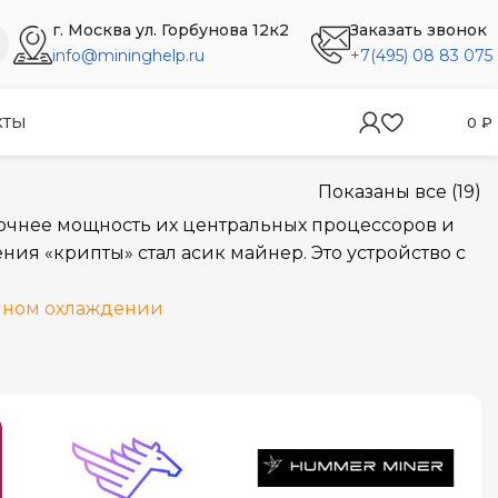
г. Москва ул. Горбунова 12к2
Заказать звонок
info@mininghelp.ru
+7(495) 08 83 075
КТЫ
0
₽
Показаны все (19)
очнее мощность их центральных процессоров и
ия «крипты» стал асик майнер. Это устройство с
яном охлаждении