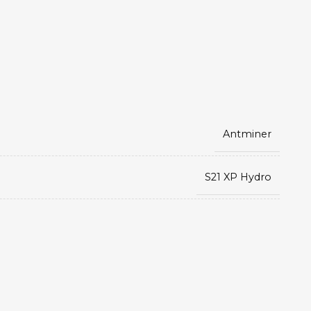
Antminer
S21 XP Hydro
SHA-256
BCH
,
BCV
,