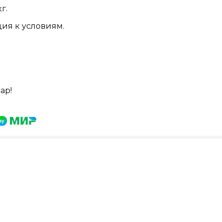
г.
ция к условиям.
ар!