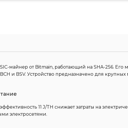
ASIC-майнер от Bitmain, работающий на SHA-256. Его
CH и BSV. Устройство предназначено для крупных 
итание
оэффективность 11 J/TH снижает затраты на электриче
ми электросетями.