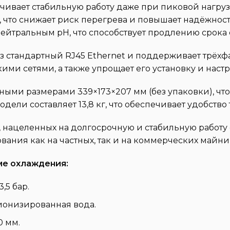
ивает стабильную работу даже при пиковой нагрузк
 что снижает риск перегрева и повышает надёжност
ейтральным pH, что способствует продлению срока
з стандартный RJ45 Ethernet и поддерживает трёхфа
и сетями, а также упрощает его установку и настр
ными размерами 339×173×207 мм (без упаковки), чт
дели составляет 13,8 кг, что обеспечивает удобство
, нацеленных на долгосрочную и стабильную работу
вания как на частных, так и на коммерческих майн
ме охлаждения:
,5 бар.
ионизированная вода.
0 мм.