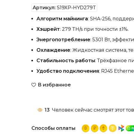
Артикул:
S19XP-HYD279T
Алгоритм майнинга
: SHA-256, подде
Хэшрейт
: 279 TH/s при точности ±1%.
Энергопотребление
: 5301 Вт, эффект
Охлаждение
: Жидкостная система, т
Стабильность работы
: Трёхфазное 
Удобство подключения
: RJ45 Ethern
В избранное
13
Человек сейчас смотрят этот тов
Способы оплаты