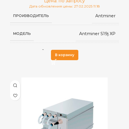
Цена: по запросу
Дата обновления цены: 27.02.2025 11:18
Antminer
ПРОИЗВОДИТЕЛЬ
Antminer S19j XP
МОДЕЛЬ
SHA-256
АЛГОРИТМ МАЙНИНГА
В корзину
136 TH/s
ХЭШРЕЙТ
2,924
ЭЛЕКТРОПОТРЕБЛЕНИЕ (КВТ)
21,5 J/TH
ЭНЕРГОЭФФЕКТИВНОСТЬ
BCH
,
ДОБЫВАЕМЫЕ МОНЕТЫ