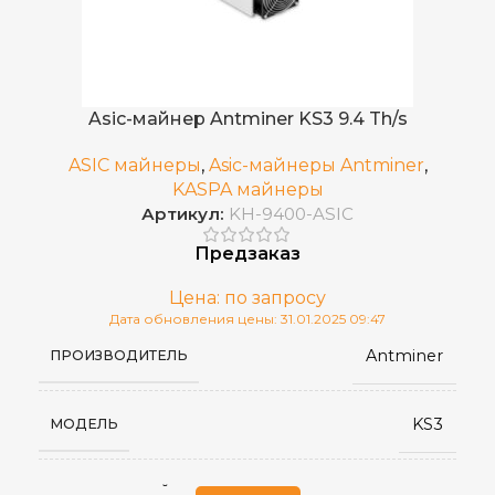
0.384 J/GH
ЭНЕРГОЭФФЕКТИВНОСТЬ
8.3 TH/s
ХЭШРЕЙТ
Asic-майнер Antminer KS3 9.4 Th/s
75 дБ
УРОВЕНЬ ШУМА
ASIC майнеры
,
Asic-майнеры Antminer
,
KASPA майнеры
Артикул:
KH-9400-ASIC
195 × 290 × 430
РАЗМЕРЫ УСТРОЙСТВА, ММ
Предзаказ
316 × 430 × 570
ГАБАРИТЫ КОРОБКИ
Цена: по запросу
Дата обновления цены: 31.01.2025 09:47
Antminer
ПРОИЗВОДИТЕЛЬ
5–45 °C
РАБОЧАЯ ТЕМПЕРАТУРА
KS3
МОДЕЛЬ
Воздушное (два вентилятора)
ОХЛАЖДЕНИЕ
kHeavyHash
АЛГОРИТМ МАЙНИНГА