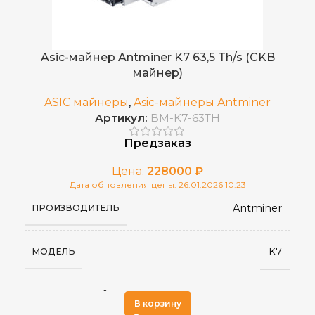
5–95 %
ВЛАЖНОСТЬ
встроенный APW7
ИСТОЧНИК ПИТАНИЯ
Китай
СТРАНА ПРОИЗВОДСТВА
Asic-майнер Antminer K7 63,5 Th/s (CKB
майнер)
RJ45 Ethernet
СЕТЕВОЕ ПОДКЛЮЧЕНИЕ
ASIC майнеры
,
Asic-майнеры Antminer
Артикул:
BM-K7-63TH
от 0 до 40 °С
РАБОЧАЯ ТЕМПЕРАТУРА
Предзаказ
430 x 195 x 290
РАЗМЕРЫ УСТРОЙСТВА, ММ
Цена:
228000
₽
Дата обновления цены: 26.01.2026 10:23
Antminer
ПРОИЗВОДИТЕЛЬ
16
ВЕС НЕТТО, КГ
K7
МОДЕЛЬ
декабрь 2022 года
ДАТА ВЫХОДА(РЕЛИЗ)
Eaglesong
АЛГОРИТМ МАЙНИНГА
3
КОЛИЧЕСТВО ХЭШПЛАТ
В корзину