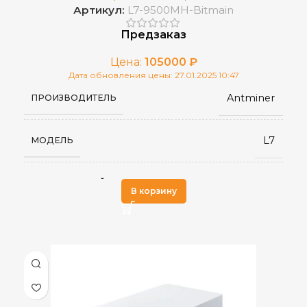
Артикул:
L7-9500MH-Bitmain
от 0 до 40 °С
РАБОЧАЯ ТЕМПЕРАТУРА
Предзаказ
Цена:
105000
₽
430 × 195 × 290
РАЗМЕРЫ УСТРОЙСТВА, ММ
Дата обновления цены: 27.01.2025 10:47
Antminer
ПРОИЗВОДИТЕЛЬ
570 × 316 × 430 мм
ГАБАРИТЫ КОРОБКИ
L7
МОДЕЛЬ
15.2
ВЕС НЕТТО, КГ
Scrypt
АЛГОРИТМ МАЙНИНГА
В корзину
Китай
СТРАНА ПРОИЗВОДСТВА
2023 г.
ДАТА ВЫХОДА(РЕЛИЗ)
9,5 GH/s
ХЭШРЕЙТ