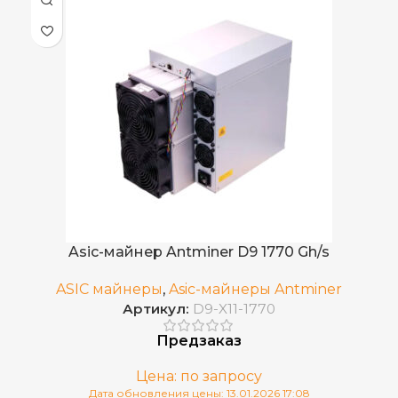
50 дБ
УРОВЕНЬ ШУМА
4,050
ЭЛЕКТРОПОТРЕБЛЕНИЕ (КВТ)
13,5 J/TH
ЭНЕРГОЭФФЕКТИВНОСТЬ
Погружное
ОХЛАЖДЕНИЕ
BCH
,
Asic-майнер Antminer D9 1770 Gh/s
BSV
ДОБЫВАЕМЫЕ МОНЕТЫ
,
ASIC майнеры
,
Asic-майнеры Antminer
BTC
Артикул:
D9-X11-1770
Предзаказ
364 × 236 × 293
РАЗМЕРЫ УСТРОЙСТВА, ММ
Цена: по запросу
Дата обновления цены: 13.01.2026 17:08