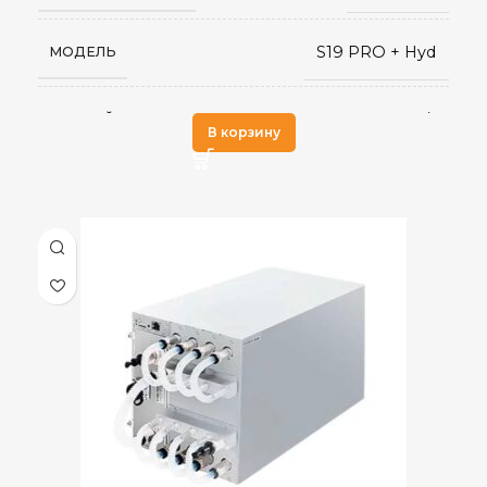
75 дБ
УРОВЕНЬ ШУМА
S19 PRO + Hyd
МОДЕЛЬ
370 x 195.5 x 290
РАЗМЕРЫ УСТРОЙСТВА, ММ
184 TH/s
ХЭШРЕЙТ
В корзину
570 x 316 x 430
ГАБАРИТЫ КОРОБКИ
5,1
ЭЛЕКТРОПОТРЕБЛЕНИЕ (КВТ)
13,5
ВЕС НЕТТО, КГ
27,5 J/TH
ЭНЕРГОЭФФЕКТИВНОСТЬ
15
ВЕС БРУТТО, КГ
Жидкостное
ОХЛАЖДЕНИЕ
от 0 до 40 °С
РАБОЧАЯ ТЕМПЕРАТУРА
SHA-256
АЛГОРИТМ МАЙНИНГА
RJ45 Ethernet
СЕТЕВОЕ ПОДКЛЮЧЕНИЕ
BCH
,