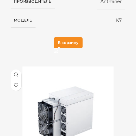
Antminer
ПРОИЗВОДИТЕЛЬ
63 дБ
УРОВЕНЬ ШУМА
K7
МОДЕЛЬ
от 0 до 40 °С
РАБОЧАЯ ТЕМПЕРАТУРА
Eaglesong
АЛГОРИТМ МАЙНИНГА
В корзину
550 x 195.5 x 310
РАЗМЕРЫ УСТРОЙСТВА, ММ
58 TH/s
ХЭШРЕЙТ
722 x 322 x 427
ГАБАРИТЫ КОРОБКИ
3,080
ЭЛЕКТРОПОТРЕБЛЕНИЕ (КВТ)
19,5
ВЕС НЕТТО, КГ
54,3 J/GH
ЭНЕРГОЭФФЕКТИВНОСТЬ
22,0
ВЕС БРУТТО, КГ
2 кулера (2,7 А)
ОХЛАЖДЕНИЕ
RJ45 Ethernet
СЕТЕВОЕ ПОДКЛЮЧЕНИЕ
72 дБ
УРОВЕНЬ ШУМА