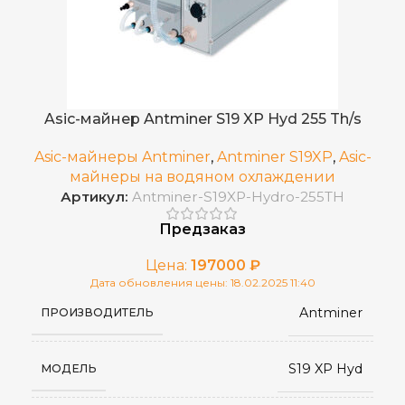
BTC
встроенный блок
ИСТОЧНИК ПИТАНИЯ
APW12
Asic-майнер Antminer S19 XP Hyd 255 Th/s
4 воздушных вентилятора
ОХЛАЖДЕНИЕ
Asic-майнеры Antminer
,
Antminer S19XP
,
Asic-
майнеры на водяном охлаждении
Артикул:
Antminer-S19XP-Hydro-255TH
0–40 °C
РАБОЧАЯ ТЕМПЕРАТУРА
Предзаказ
≤75 дБ
УРОВЕНЬ ШУМА
Цена:
197000
₽
Дата обновления цены: 18.02.2025 11:40
Antminer
ПРОИЗВОДИТЕЛЬ
400x195x290
РАЗМЕРЫ УСТРОЙСТВА, ММ
S19 XP Hyd
МОДЕЛЬ
17,5
ВЕС НЕТТО, КГ