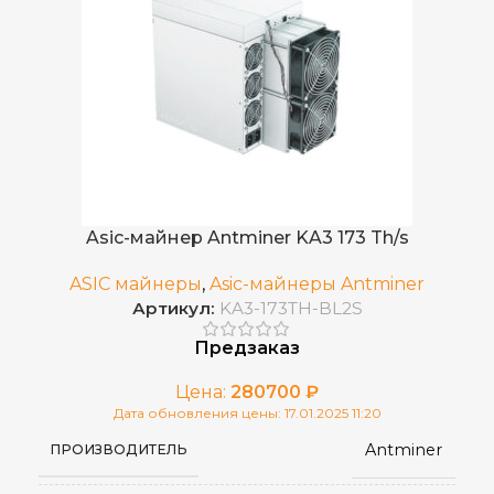
48 J/TH
ЭНЕРГОЭФФЕКТИВНОСТЬ
190 (16 нм)
КОЛИЧЕСТВО ЧИПОВ
2 кулера (2,7 А)
ОХЛАЖДЕНИЕ
200–240 В
ВХОДНОЕ НАПРЯЖЕНИЕ
75 дБ
УРОВЕНЬ ШУМА
CKB
ДОБЫВАЕМЫЕ МОНЕТЫ
встроенный APW7
ИСТОЧНИК ПИТАНИЯ
Asic-майнер Antminer KA3 173 Th/s
RJ45 Ethernet
СЕТЕВОЕ ПОДКЛЮЧЕНИЕ
ASIC майнеры
,
Asic-майнеры Antminer
Артикул:
KA3-173TH-BL2S
от 0 до 40 °С
РАБОЧАЯ ТЕМПЕРАТУРА
Предзаказ
Цена:
280700
₽
430 x 195 x 290
РАЗМЕРЫ УСТРОЙСТВА, ММ
Дата обновления цены: 17.01.2025 11:20
Antminer
ПРОИЗВОДИТЕЛЬ
570 x 316 x 430
ГАБАРИТЫ КОРОБКИ