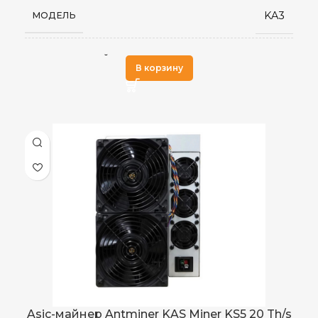
KA3
МОДЕЛЬ
16
ВЕС НЕТТО, КГ
Blake (2s-Kadena)
АЛГОРИТМ МАЙНИНГА
В корзину
10,5
ВЕС БРУТТО, КГ
2024 г.
ДАТА ВЫХОДА(РЕЛИЗ)
декабрь 2022 года
ДАТА ВЫХОДА(РЕЛИЗ)
Kadena (KDA)
ДОБЫВАЕМЫЕ МОНЕТЫ
3
КОЛИЧЕСТВО ХЭШПЛАТ
173 TH/s
ХЭШРЕЙТ
190 (16 нм)
КОЛИЧЕСТВО ЧИПОВ
3,154 Вт ± 10%
ЭЛЕКТРОПОТРЕБЛЕНИЕ (КВТ)
200–240 В
ВХОДНОЕ НАПРЯЖЕНИЕ
Встроенный
БЛОК ПИТАНИЯ
CKB
ДОБЫВАЕМЫЕ МОНЕТЫ
Asic-майнер Antminer KAS Miner KS5 20 Th/s