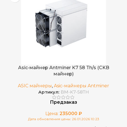
16.2
ВЕС НЕТТО, КГ
3680 MH/s ± 10%
ХЭШРЕЙТ
Китай
СТРАНА ПРОИЗВОДСТВА
2,208 Вт ± 10%
ЭЛЕКТРОПОТРЕБЛЕНИЕ (КВТ)
10~90%
ВЛАЖНОСТЬ
0,6 Дж/MH ± 10%
ЭНЕРГОЭФФЕКТИВНОСТЬ
200-240V
ИСТОЧНИК ПИТАНИЯ
Объем памяти: 7 ГБ
ОСОБЕННОСТИ
Asic-майнер Antminer K7 58 Th/s (CKB
майнер)
Встроенный
БЛОК ПИТАНИЯ
ASIC майнеры
,
Asic-майнеры Antminer
Артикул:
BM-K7-58TH
2023 г.
ДАТА ВЫХОДА(РЕЛИЗ)
Предзаказ
Цена:
235000
₽
4 воздушных вентилятора
ОХЛАЖДЕНИЕ
Дата обновления цены: 26.01.2026 10:23