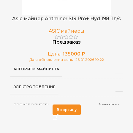
BSV
ДОБЫВАЕМЫЕ МОНЕТЫ
Китай
СТРАНА ПРОИЗВОДСТВА
,
BTC
Asic-майнер Antminer S19 Pro+ Hyd 198 Th/s
ASIC майнеры
Встроенный
ИСТОЧНИК ПИТАНИЯ
Предзаказ
50 дБ
УРОВЕНЬ ШУМА
Цена:
135000
₽
Дата обновления цены: 26.01.2026 10:22
АЛГОРИТМ МАЙНИНГА
0–40 °C
РАБОЧАЯ ТЕМПЕРАТУРА
ЭЛЕКТРОПОБЛЕНИЕ
410 × 196 × 210
РАЗМЕРЫ УСТРОЙСТВА, ММ
Antminer
ПРОИЗВОДИТЕЛЬ
17,5
ВЕС НЕТТО, КГ
В корзину
Китай
СТРАНА ПРОИЗВОДСТВА