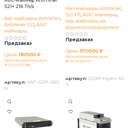
Asic-майнер Antminer
S21+ 216 Th/s
Asic-майнеры Antminer
,
S21 XP
,
ASIC майнеры
,
Asic-майнеры Antminer
,
Asic-майнеры на
Antminer S21
,
ASIC
водяном охлаждении
майнеры
Предзаказ
Предзаказ
Цена:
970000
₽
Цена:
180500
₽
Дата обновления цены:
Дата обновления цены:
18.02.2025 11:47
16.01.2025 21:58
В корзину
В корзину
Артикул:
S21XP-Hydro-50
Артикул:
ANT-S21P-216T
0
H