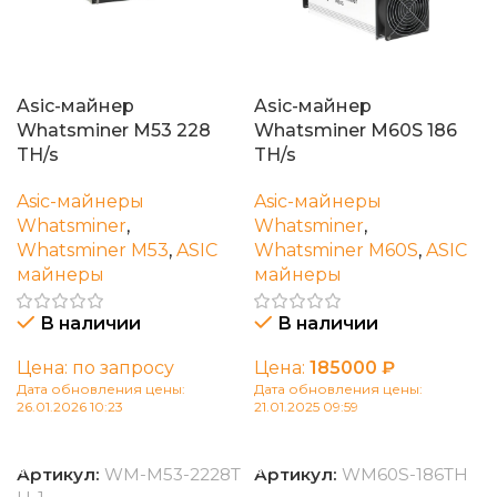
Asic-майнер
Asic-майнер
Whatsminer M53 228
Whatsminer M60S 186
TH/s
TH/s
Asic-майнеры
Asic-майнеры
Whatsminer
,
Whatsminer
,
Whatsminer M53
,
ASIC
Whatsminer M60S
,
ASIC
майнеры
майнеры
В наличии
В наличии
Цена: по запросу
Цена:
185000
₽
Дата обновления цены:
Дата обновления цены:
26.01.2026 10:23
21.01.2025 09:59
В корзину
В корзину
Артикул:
WM-M53-2228T
Артикул:
WM60S-186TH