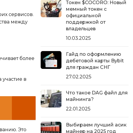
Токен $COCORO: Новый
мемный токен с
оих сервисов.
официальной
ства между
поддержкой от
владельцев
10.03.2025
Гайд по оформлению
ечивает более
дебетовой карты Bybit
для граждан СНГ
27.02.2025
 участие в
Что такое DAG файл для
майнинга?
22.01.2025
Выбираем лучший асик
ванию. Это
майнер на 2025 год