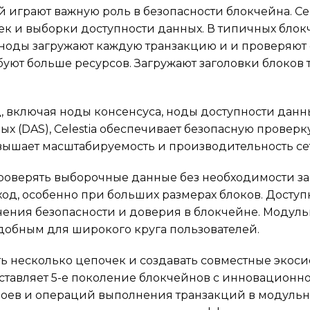
 играют важную роль в безопасности блокчейна. Cel
к и выборки доступности данных. В типичных блок
 ноды загружают каждую транзакцию и и проверяют 
буют больше ресурсов. Загружают заголовки блоков т
, включая ноды консенсуса, ноды доступности данны
х (DAS), Celestia обеспечивает безопасную проверк
овышает масштабируемость и производительность се
проверять выборочные данные без необходимости за
од, особенно при больших размерах блоков. Доступ
ения безопасности и доверия в блокчейне. Модуль
удобным для широкого круга пользователей.
 несколько цепочек и создавать совместные экосис
едставляет 5-е поколение блокчейнов с инновационн
слоев и операций выполнения транзакций в модуль