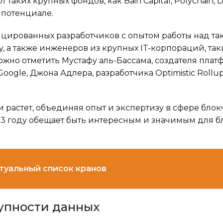
ких крупных фондов, как Bain Capital, Polychain, Del
 потенциале.
фицированных разработчиков с опытом работы над т
, а также инженеров из крупных IT-корпораций, таки
ожно отметить Мустафу аль-Бассама, создателя пла
oogle, Джона Адлера, разработчика Optimistic Rollup
и растет, объединяя опыт и экспертизу в сфере бло
23 году обещает быть интересным и значимым для б
ктуальный список кранов
упности данных