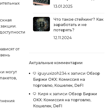
нительных
13.01.2025
Что такое стейкинг? Как
ускная
заработать и не
нзакции.
потерять?
 доступности
12.11.2024
зависят от
овень
Актуальные комментарии
ки могут
iguyuxizoh234
к записи
Обзор
пакетов,
Биржи OKX: Комиссия на
торговлю, Кошелек, DeFI
Киря
к записи
Обзор Биржи
OKX: Комиссия на торговлю,
олнения
Кошелек, DeFI