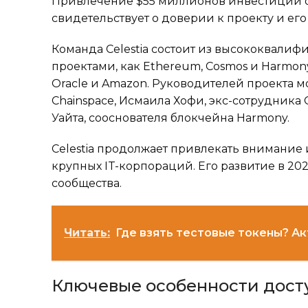
Привлечение $55 миллионов инвестиций от та
свидетельствует о доверии к проекту и его
Команда Celestia состоит из высококвали
проектами, как Ethereum, Cosmos и Harmony
Oracle и Amazon. Руководителей проекта м
Chainspace, Исмаила Хофи, экс-сотрудника G
Уайта, сооснователя блокчейна Harmony.
Celestia продолжает привлекать внимание 
крупных IT-корпораций. Его развитие в 20
сообщества.
Читать:
Где взять тестовые токены? А
Ключевые особенности дост