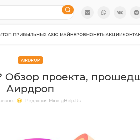
И
ТОП ПРИБЫЛЬНЫХ ASIC-МАЙНЕРОВ
МОНЕТЫ
АКЦИИ
КОНТА
AIRDROP
ia? Обзор проекта, прошед
Аирдроп
овано:
Редакция MiningHelp.ru