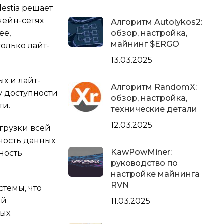
estia решает
чейн-сетях
Алгоритм Autolykos2:
её,
обзор, настройка,
майнинг $ERGO
олько лайт-
13.03.2025
х и лайт-
Алгоритм RandomX:
у доступности
обзор, настройка,
ти.
технические детали
12.03.2025
грузки всей
ность данных
KawPowMiner:
ность
руководство по
настройке майнинга
RVN
темы, что
ой
11.03.2025
ных