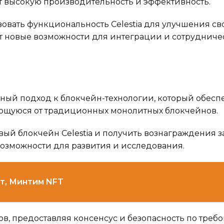
ает высокую производительность и эффективность.
овать функциональность Celestia для улучшения св
т новые возможности для интеграции и сотрудниче
вный подход к блокчейн-технологии, который обесп
ющуюся от традиционных монолитных блокчейнов.
вый блокчейн Celestia и получить вознаграждения за
 возможности для развития и исследования.
ет, Минтим NFT
ов, предоставляя консенсус и безопасность по требо