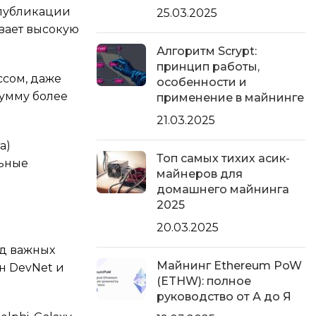
 публикации
25.03.2025
ивает высокую
Алгоритм Scrypt:
принцип работы,
ссом, даже
особенности и
сумму более
применение в майнинге
21.03.2025
а)
Топ самых тихих асик-
льные
майнеров для
домашнего майнинга
2025
20.03.2025
яд важных
Майнинг Ethereum PoW
н DevNet и
(ETHW): полное
руководство от А до Я