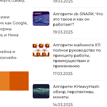
phi, Galaxy,
19.03.2025
Алгоритм zk-SNARK: Что
акими
это такое и как он
х как Google,
работает?
тформы
19.03.2025
s, и Ника
Алгоритм майнинга X11:
полное руководство по
кчейна и
принципу работы,
локчейн-
преимуществам и
применению
17.03.2025
Алгоритм KHeavyHash:
обзор, перспективы,
монеты
14.03.2025