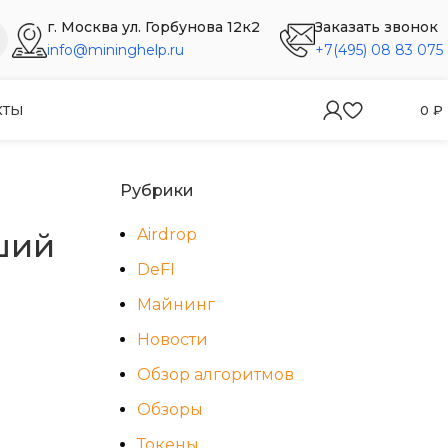
г. Москва ул. Горбунова 12к2
Заказать звонок
info@mininghelp.ru
+7(495) 08 83 075
КТЫ
0
₽
Рубрики
Airdrop
ший
DeFI
Майнинг
Новости
Обзор алгоритмов
Обзоры
Токены