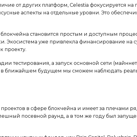
ичие от других платформ, Celestia фокусируется на
нсусные аспекты на отдельные уровни. Это обеспеч
о блокчейна становится простым и доступным проце
ки. Экосистема уже привлекла финансирование на 
к проекту.
тадии тестирования, а запуск основной сети (майннет
 что в ближайшем будущем мы сможем наблюдать реа
х проектов в сфере блокчейна и имеет за плечами р
пешный посевной раунд, а в том же году был запуще