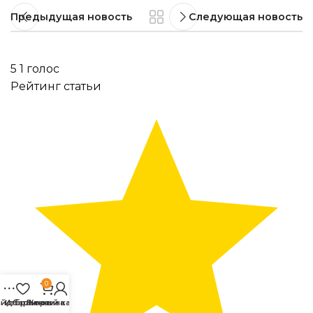
Предыдущая новость
Следующая новость
5
1
голос
Рейтинг статьи
0
айдбар
Избранное
Личный кабинет
Корзина