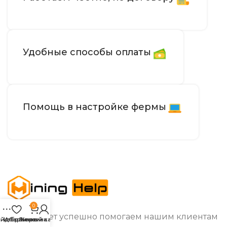
Удобные способы оплаты
Помощь в настройке фермы
0
Более 8 лет успешно помогаем нашим клиентам
айдбар
Избранное
Личный кабинет
Корзина