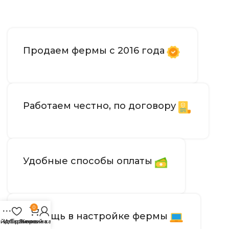
Продаем фермы с 2016 года
Работаем честно, по договору
Удобные способы оплаты
0
Помощь в настройке фермы
айдбар
Избранное
Личный кабинет
Корзина