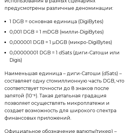
использования в разных сценариях
предусмотрены различные деноминации:
1 DGB = основная единица (DigiBytes)
0,001 DGB = 1 mDGB (милли-DigiBytes)
0,000001 DGB = 1 µDGB (микро-DigiBytes)
0,00000001 DGB = 1 ɗSats (диги-Сатоши или
Digis)
Наименьшая единица – диги-Сатоши (ɗSats) –
составляет одну стомиллионную часть DGB, что
соответствует точности до 8 знаков после
запятой (10⁻⁸). Такая детальная градация
позволяет осуществлять микроплатежи и
создает возможность для широкого спектра
финансовых приложений.
Официальное обозначение валюты(тикер) –