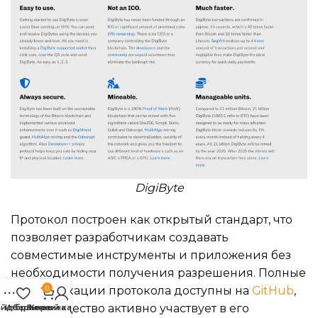
DigiByte
Протокол построен как открытый стандарт, что
позволяет разработчикам создавать
совместимые инструменты и приложения без
необходимости получения разрешения. Полные
0
спецификации протокола доступны на
GitHub
,
где сообщество активно участвует в его
айдбар
Избранное
Личный кабинет
Корзина