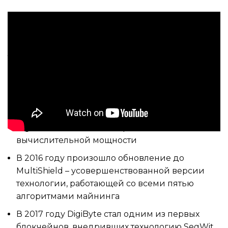
Эволюция и значимые обновления
За время существования проект пережил
несколько значимых обновлений, каждое из
которых вносило существенные улучшения в
работу сети:
В 2014 году была внедрена технология
DigiShield для защиты от резких колебаний
вычислительной мощности
В 2016 году произошло обновление до
MultiShield – усовершенствованной версии
технологии, работающей со всеми пятью
алгоритмами майнинга
В 2017 году DigiByte стал одним из первых
блокчейнов, внедривших технологию SegWit