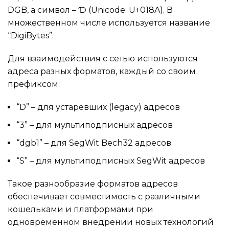
DGB, а символ – Ɗ (Unicode: U+018A). В
множественном числе используется название
“DigiBytes”.
Для взаимодействия с сетью используются
адреса разных форматов, каждый со своим
префиксом:
“D” – для устаревших (legacy) адресов
“3” – для мультиподписных адресов
“dgb1” – для SegWit Bech32 адресов
“S” – для мультиподписных SegWit адресов
Такое разнообразие форматов адресов
обеспечивает совместимость с различными
кошельками и платформами при
одновременном внедрении новых технологий