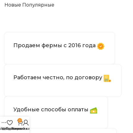
Новые
Популярные
Продаем фермы с 2016 года
Работаем честно, по договору
Удобные способы оплаты
0
айдбар
Избранное
Личный кабинет
Корзина