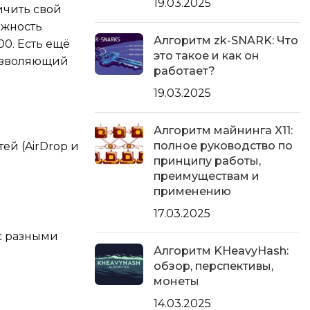
19.03.2025
ичить свой
ожность
Алгоритм zk-SNARK: Что
00. Есть ещё
это такое и как он
позволяющий
работает?
19.03.2025
Алгоритм майнинга X11:
полное руководство по
ей (AirDrop и
принципу работы,
преимуществам и
применению
17.03.2025
 с разными
Алгоритм KHeavyHash:
обзор, перспективы,
монеты
14.03.2025