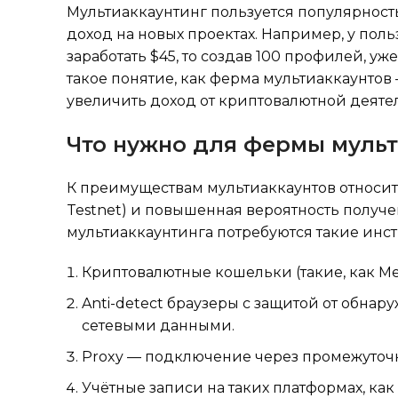
Мультиаккаунтинг пользуется популярност
доход на новых проектах. Например, у пол
заработать $45, то создав 100 профилей, у
такое понятие, как ферма мультиаккаунто
увеличить доход от криптовалютной деяте
Что нужно для фермы мульт
К преимуществам мультиаккаунтов относит
Testnet) и повышенная вероятность получ
мультиаккаунтинга потребуются такие инс
Криптовалютные кошельки (такие, как Met
Anti-detect браузеры с защитой от обна
сетевыми данными.
Proxy — подключение через промежуточ
Учётные записи на таких платформах, как Gm