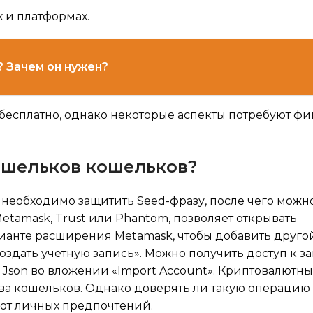
 и платформах.
е? Зачем он нужен?
бесплатно, однако некоторые аспекты потребуют ф
ошельков кошельков?
 необходимо защитить Seed-фразу, после чего можн
etamask, Trust или Phantom, позволяет открывать
ианте расширения Metamask, чтобы добавить другой
оздать учётную запись». Можно получить доступ к з
Json во вложении «Import Account». Криптовалютн
тва кошельков. Однако доверять ли такую операцию
от личных предпочтений.