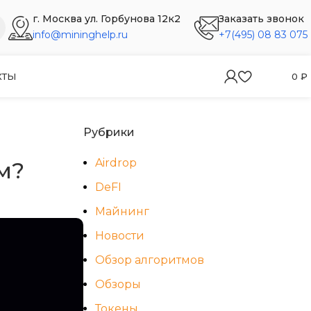
г. Москва ул. Горбунова 12к2
Заказать звонок
info@mininghelp.ru
+7(495) 08 83 075
КТЫ
0
₽
Рубрики
Airdrop
м?
DeFI
Майнинг
Новости
Обзор алгоритмов
Обзоры
Токены