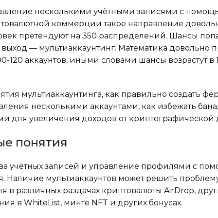
равление несколькими учётными записями с помощ
птовалютной коммерции такое направление доволь
овек претендуют на 350 распределений. Шансы попа
 выход — мультиаккаунтинг. Математика довольно п
0-120 аккаунтов, иными словами шансы возрастут в 1
ятия мультиаккаунтинга, как правильно создать фе
ления несколькими аккаунтами, как избежать бана,
ми для увеличения доходов от криптографической 
ые понятия
тва учётных записей и управление профилями с по
. Наличие мультиаккаунтов может решить проблем
я в различных раздачах криптовалюты AirDrop, друг
ия в WhiteList, минте NFT и других бонусах.