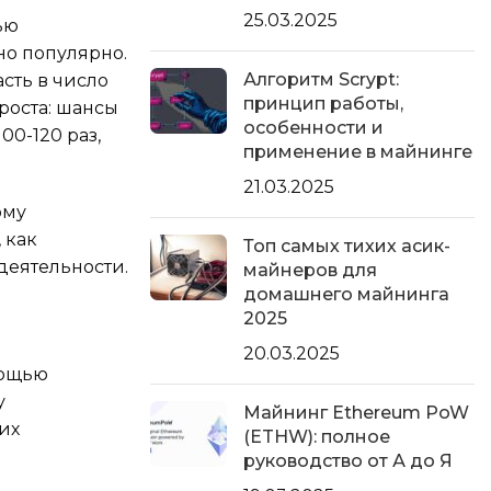
25.03.2025
ью
но популярно.
Алгоритм Scrypt:
сть в число
принцип работы,
роста: шансы
особенности и
00-120 раз,
применение в майнинге
21.03.2025
рму
 как
Топ самых тихих асик-
деятельности.
майнеров для
домашнего майнинга
2025
20.03.2025
мощью
у
Майнинг Ethereum PoW
их
(ETHW): полное
руководство от А до Я