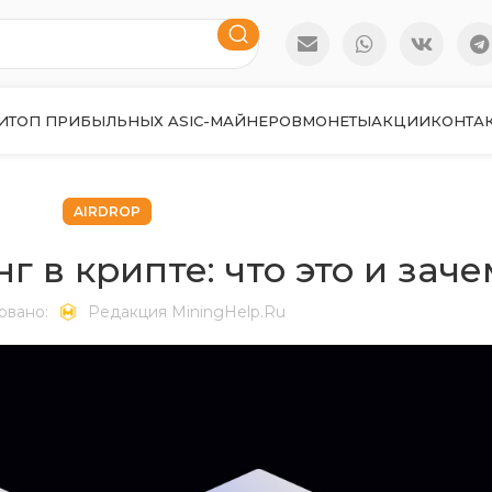
И
ТОП ПРИБЫЛЬНЫХ ASIC-МАЙНЕРОВ
МОНЕТЫ
АКЦИИ
КОНТА
AIRDROP
 в крипте: что это и заче
овано:
Редакция MiningHelp.ru