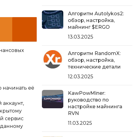
Алгоритм Autolykos2:
обзор, настройка,
майнинг $ERGO
13.03.2025
инансовых
Алгоритм RandomX:
обзор, настройка,
технические детали
12.03.2025
о начинать её
KawPowMiner:
руководство по
 аккаунт,
настройке майнинга
акрытому
RVN
ый сервис
11.03.2025
 данному