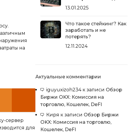
13.01.2025
Что такое стейкинг? Как
рсу.
заработать и не
 различным
потерять?
обнаружения
12.11.2024
затраты на
Актуальные комментарии
iguyuxizoh234
к записи
Обзор
Биржи OKX: Комиссия на
торговлю, Кошелек, DeFI
Киря
к записи
Обзор Биржи
xy-сервер
OKX: Комиссия на торговлю,
оизводится для
Кошелек, DeFI