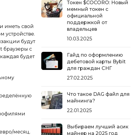
Токен $COCORO: Новый
мемный токен с
официальной
поддержкой от
 и иметь свой
владельцев
м устройстве.
10.03.2025
нзакции будут
t браузеры с
Гайд по оформлению
 каждая будет
дебетовой карты Bybit
для граждан СНГ
льному
27.02.2025
Что такое DAG файл для
пределённую
майнинга?
22.01.2025
 профилями
Выбираем лучший асик
 евро/месяц.
майнер на 2025 год