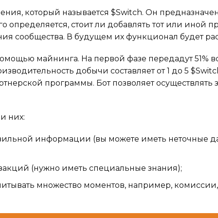
ления, который называется $Switch. Он предназначе
о определяется, стоит ли добавлять тот или иной п
ания сообщества. В будущем их функционал будет р
омощью майнинга. На первой фазе передадут 51% вс
оизводительность добычи составляет от 1 до 5 $Switc
ртнерской программы. Бот позволяет осуществлять з
ди них:
авильной информации (вы можете иметь неточные д
закций (нужно иметь специальные знания);
читывать множество моментов, например, комиссии