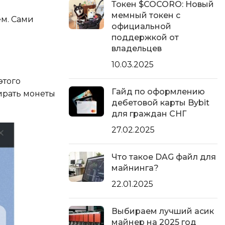
Токен $COCORO: Новый
мемный токен с
ем. Сами
официальной
поддержкой от
владельцев
10.03.2025
этого
Гайд по оформлению
бирать монеты
дебетовой карты Bybit
для граждан СНГ
27.02.2025
Что такое DAG файл для
майнинга?
22.01.2025
Выбираем лучший асик
майнер на 2025 год