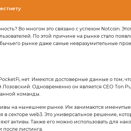
тестнету
сть? Во многом это связано с успехом Notcoin. Это
льзователей. По этой причине на рынке стало появл
 бычьего рынке даже самые невразумительные прое
ocketFi, нет. Имеются достоверные данные о том, чт
 Лозовский. Одновременно он является СЕО Ton Pu
данной команды.
тивы на нынешнем рынке. Им занимаются именитые
я в секторе web3. Это универсальное решение, кот
няют активы. Также его можно использовать для нак
 после листинга.