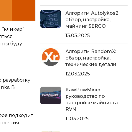
Алгоритм Autolykos2:
обзор, настройка,
майнинг $ERGO
т “кликер”
13.03.2025
яться
кты будут
Алгоритм RandomX:
обзор, настройка,
технические детали
12.03.2025
о разработку
nks. В
KawPowMiner:
руководство по
настройке майнинга
RVN
орое подходит
11.03.2025
опления