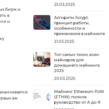
25.03.2025
ых бирж и
еть в
Алгоритм Scrypt:
нге и
принцип работы,
особенности и
применение в майнинге
ку
21.03.2025
Топ самых тихих асик-
майнеров для
домашнего майнинга
2025
20.03.2025
Майнинг Ethereum PoW
аканчивается.
(ETHW): полное
ервых же
руководство от А до Я