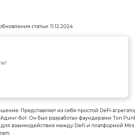
обновления статьи:
11.12.2024
па?
ение. Представляет из себя простой DeFi-агрегато
динг-бот. Он был разработан фаундерами Ton Punk
ля взаимодействия между DeFi и платформой Mini 
ram.