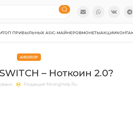
И
ТОП ПРИБЫЛЬНЫХ ASIC-МАЙНЕРОВ
МОНЕТЫ
АКЦИИ
КОНТА
AIRDROP
SWITCH – Ноткоин 2.0?
овано:
Редакция MiningHelp.ru