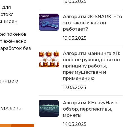
19.03.2025
н для
ротокл
Алгоритм zk-SNARK: Что
асширен.
это такое и как он
работает?
ех токенов.
19.03.2025
h ежечасно.
аработок без
Алгоритм майнинга X11:
полное руководство по
принципу работы,
преимуществам и
применению
анные о
17.03.2025
Алгоритм KHeavyHash:
, уровень
обзор, перспективы,
монеты
14.03.2025