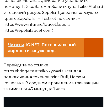
кошелек Метамаск, выбрать и установить
пометку Тайко. Затем добавить туда Taiko Alpha 3
и тестовый ресурс Sepolia. Далее используются
краны Sepolia ETH Testnet по ссылкам:
https://www.infura.io/faucet/sepolia,
https://sepoliafaucet.com/.
Читать:
IO.NET: Потенциальный
аирдроп и запуск ноды
Перейдите по ссылке
https://bridge.test.taiko.xyz/#/faucet для
подключения токенов mint Bull, Horse и
кошелька. В среднем проведение транзакции
занимает от 45 минут до 1 часа.