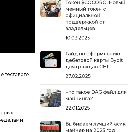
Токен $COCORO: Новый
мемный токен с
официальной
поддержкой от
владельцев
10.03.2025
Гайд по оформлению
дебетовой карты Bybit
для граждан СНГ
е тестового
27.02.2025
Что такое DAG файл для
майнинга?
22.01.2025
торых
пределами
Выбираем лучший асик
майнер на 2025 год