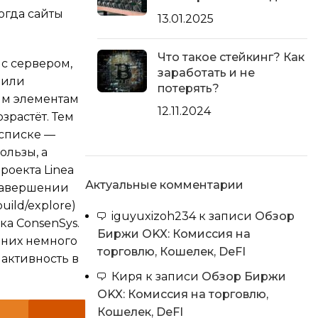
огда сайты
13.01.2025
Что такое стейкинг? Как
 с сервером,
заработать и не
 или
потерять?
ым элементам
12.11.2024
зрастёт. Тем
 списке —
ользы, а
роекта Linea
Актуальные комментарии
 завершении
ild/explore)
iguyuxizoh234
к записи
Обзор
ка ConsenSys.
Биржи OKX: Комиссия на
а них немного
торговлю, Кошелек, DeFI
 активность в
Киря
к записи
Обзор Биржи
OKX: Комиссия на торговлю,
Кошелек, DeFI