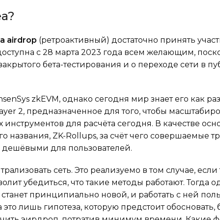
ea?
ea airdrop
(ретроактивный) достаточно принять участ
доступна с 28 марта 2023 года всем желающим, пос
закрытого бета-тестирования и о переходе сети в п
enSys zkEVM, однако сегодня мир знает его как раз
ayer 2, предназначенное для того, чтобы масштабир
 инструментов для расчёта сегодня. В качестве осн
о названия, ZK-Rollups, за счёт чего совершаемые 
и дешёвыми для пользователей.
рализовать сеть. Это реализуемо в том случае, если
лит убедиться, что такие методы работают. Тогда о
станет принципиально новой, и работать с ней пол
а это лишь гипотеза, которую предстоит обосновать, 
учить эирдроп, потратив минимум времени.
Какие 