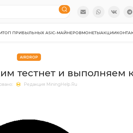
И
ТОП ПРИБЫЛЬНЫХ ASIC-МАЙНЕРОВ
МОНЕТЫ
АКЦИИ
КОНТА
AIRDROP
одим тестнет и выполняем 
овано:
Редакция MiningHelp.ru