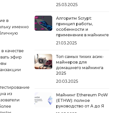
25.03.2025
Алгоритм Scrypt:
ие в
принцип работы,
кольку именно
особенности и
убличную
применение в майнинге
21.03.2025
 в качестве
Топ самых тихих асик-
овать эфир
майнеров для
овы
домашнего майнинга
транзакции
2025
20.03.2025
 тестирование
дна из
Майнинг Ethereum PoW
ьзователи
(ETHW): полное
руководство от А до Я
более
фонды