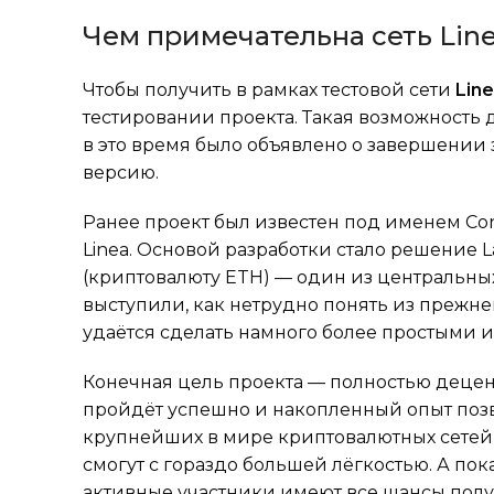
Чем примечательна сеть Lin
Чтобы получить в рамках тестовой сети
Lin
тестировании проекта. Такая возможность 
в это время было объявлено о завершении 
версию.
Ранее проект был известен под именем Cons
Linea. Основой разработки стало решение L
(криптовалюту ETH) — один из центральных
выступили, как нетрудно понять из прежнег
удаётся сделать намного более простыми 
Конечная цель проекта — полностью децент
пройдёт успешно и накопленный опыт позво
крупнейших в мире криптовалютных сетей 
смогут с гораздо большей лёгкостью. А пок
активные участники имеют все шансы пол