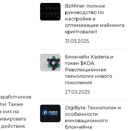
BzMiner: полное
руководство по
настройке и
оптимизации майнинга
криптовалют
31.03.2025
Блокчейн Kadena и
токен $KDA:
Революционная
технология нового
поколения
27.03.2025
азработчиков
ли. Также
DigiByte: Технологии и
 них на
особенности
тивировать
инновационного
 действия.
блокчейна