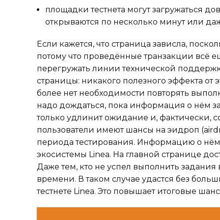
площадки тестнета могут загружаться дов
открываются по несколько минут или даж
Если кажется, что страница зависла, поско
потому что проведённые транзакции всё е
перегружать линии технической поддержки
страницы: никакого полезного эффекта от эт
более нет необходимости повторять выпол
надо дождаться, пока информация о нём за
только удлинит ожидание и, фактически, со
пользователи имеют шансы на эидроп (air
периода тестирования. Информацию о нём м
экосистемы Linea. На главной странице дос
Даже тем, кто не успел выполнить задания 
времени. В таком случае удастся без боль
тестнете Linea. Это повышает итоговые ша