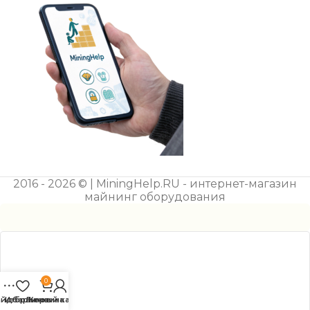
2016 - 2026 © | MiningHelp.RU - интернет-магазин
майнинг оборудования
0
айдбар
Избранное
Личный кабинет
Корзина