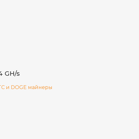
4 GH/s
TC и DOGE майнеры