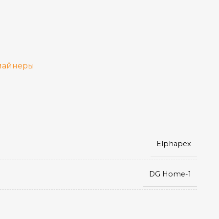
0,274 Дж/МХ
Воздушное
майнеры
5–45 °C
RJ45 Ethernet
Elphapex
75 дБ
DG Home-1
16
Scrypt
Китай