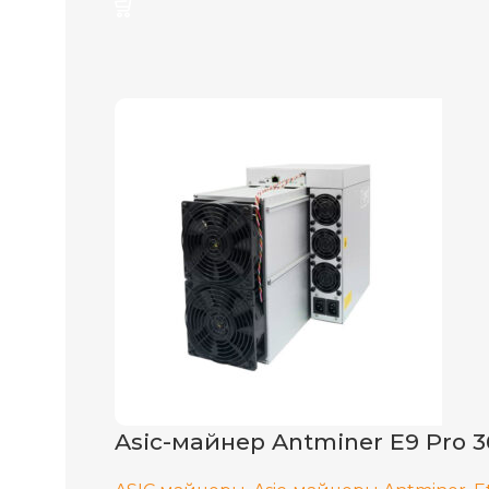
ХЭШРЕЙТ
ЭЛЕКТРОПОТРЕБЛЕНИЕ (КВТ)
ЭНЕРГОЭФФЕКТИВНОСТЬ
БЛОК ПИТАНИЯ
ДОБЫВАЕМЫЕ МОНЕТЫ
ДАТА ВЫХОДА(РЕЛИЗ)
Asic-майнер Antminer E9 Pro 3
СЕТЕВОЕ ПОДКЛЮЧЕНИЕ