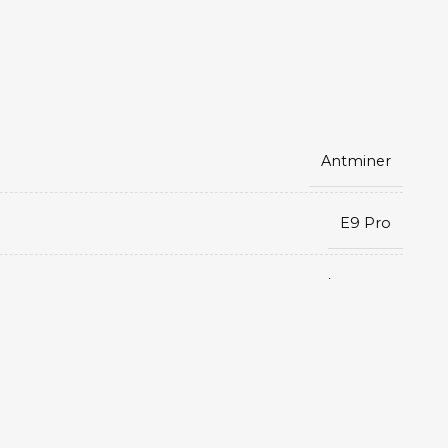
200-240V
Воздушное
Antminer
8 ГБ
E9 Pro
9
Etchash/Ethhash
≤70 дБ
ETC
,
212 × 300 × 374
ETHF
,
ETHW
от 0 до 40 °С