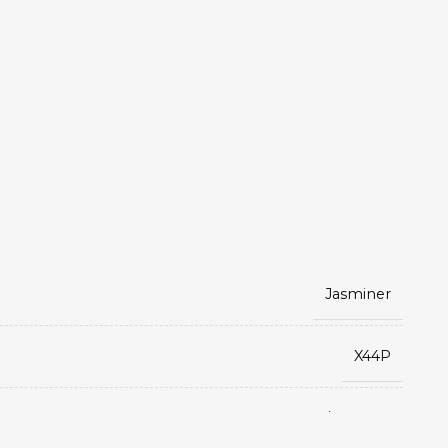
Jasminer
X44P
Etchash/Ethhash