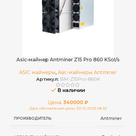
10~90%
ВЛАЖНОСТЬ
KMD
,
Zcash
ДОБЫВАЕМЫЕ МОНЕТЫ
,
ZEN
2023 г.
ДАТА ВЫХОДА(РЕЛИЗ)
Asic-майнер Antminer Z15 Pro 860 KSol/s
ASIC майнеры
,
Asic-майнеры Antminer
75 дБ
УРОВЕНЬ ШУМА
Артикул:
BM-Z15Pro-860K
В наличии
Воздушное (два вентилятора)
ОХЛАЖДЕНИЕ
Цена:
340000
₽
Дата обновления цены: 30.10.2025 08:52
от 0 до 40 °С
РАБОЧАЯ ТЕМПЕРАТУРА
Antminer
ПРОИЗВОДИТЕЛЬ
133 × 245 × 290
РАЗМЕРЫ УСТРОЙСТВА, ММ