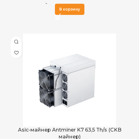
Eaglesong
АЛГОРИТМ МАЙНИНГА
В корзину
58 TH/s
ХЭШРЕЙТ
3,080
ЭЛЕКТРОПОТРЕБЛЕНИЕ (КВТ)
54,3 J/GH
ЭНЕРГОЭФФЕКТИВНОСТЬ
2 кулера (2,7 А)
ОХЛАЖДЕНИЕ
72 дБ
УРОВЕНЬ ШУМА
встроенный APW7
ИСТОЧНИК ПИТАНИЯ
Asic-майнер Antminer K7 63,5 Th/s (CKB
майнер)