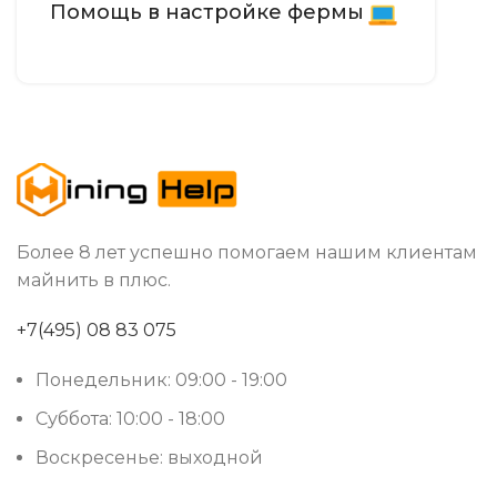
Помощь в настройке фермы
≤75 дБ
УРОВЕНЬ ШУМА
430 × 155 × 226
РАЗМЕРЫ УСТРОЙСТВА, ММ
13,5
ВЕС НЕТТО, КГ
Китай
СТРАНА ПРОИЗВОДСТВА
Более 8 лет успешно помогаем нашим клиентам
майнить в плюс.
Встроенный
БЛОК ПИТАНИЯ
+7(495) 08 83 075
RJ45 Ethernet
СЕТЕВОЕ ПОДКЛЮЧЕНИЕ
Понедельник: 09:00 - 19:00
Суббота: 10:00 - 18:00
Воскресенье: выходной