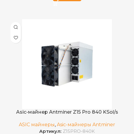
1000 KH/s
ХЭШРЕЙТ
декабрь 2022 года
ДАТА ВЫХОДА(РЕЛИЗ)
2.472
ЭЛЕКТРОПОТРЕБЛЕНИЕ (КВТ)
3
КОЛИЧЕСТВО ХЭШПЛАТ
2.47 J/K
ЭНЕРГОЭФФЕКТИВНОСТЬ
190 (16 нм)
КОЛИЧЕСТВО ЧИПОВ
XMR
ДОБЫВАЕМЫЕ МОНЕТЫ
200–240 В
ВХОДНОЕ НАПРЯЖЕНИЕ
июль 2026
ДАТА ВЫХОДА(РЕЛИЗ)
CKB
ДОБЫВАЕМЫЕ МОНЕТЫ
76 дБ
УРОВЕНЬ ШУМА
Asic-майнер Antminer Z15 Pro 840 KSol/s
Воздушное (два вентилятора)
ОХЛАЖДЕНИЕ
ASIC майнеры
,
Asic-майнеры Antminer
Артикул:
Z15PRO-840K