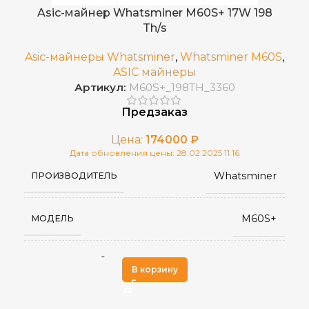
2023 г.
ДАТА ВЫХОДА(РЕЛИЗ)
Asic-майнер Whatsminer M60S+ 17W 198
Th/s
75 дБ
УРОВЕНЬ ШУМА
Asic-майнеры Whatsminer
,
Whatsminer M60S
,
ASIC майнеры
Артикул:
M60S+_198TH_3360
Воздушное (два вентилятора)
ОХЛАЖДЕНИЕ
Предзаказ
от 0 до 40 °С
РАБОЧАЯ ТЕМПЕРАТУРА
Цена:
174000
₽
Дата обновления цены: 28.02.2025 11:16
Whatsminer
ПРОИЗВОДИТЕЛЬ
133 × 245 × 290
РАЗМЕРЫ УСТРОЙСТВА, ММ
M60S+
МОДЕЛЬ
RJ45 Ethernet
СЕТЕВОЕ ПОДКЛЮЧЕНИЕ
SHA-256
АЛГОРИТМ МАЙНИНГА
9
ВЕС НЕТТО, КГ
В корзину
BCH
Китай
СТРАНА ПРОИЗВОДСТВА