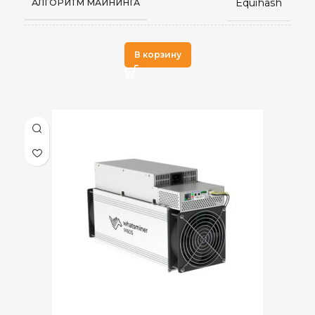
Equihash
АЛГОРИТМ МАЙНИНГА
RJ45 Ethernet
СЕТЕВОЕ ПОДКЛЮЧЕНИЕ
Z15 Pro
МОДЕЛЬ
В корзину
9
ВЕС НЕТТО, КГ
860 KSol/s
ХЭШРЕЙТ
Китай
СТРАНА ПРОИЗВОДСТВА
2,6
ЭЛЕКТРОПОТРЕБЛЕНИЕ (КВТ)
3,02 J/Kh
ЭНЕРГОЭФФЕКТИВНОСТЬ
KMD
,
Zcash
ДОБЫВАЕМЫЕ МОНЕТЫ
,
ZEN