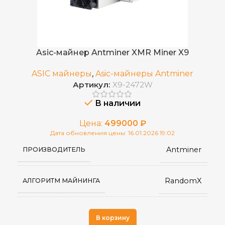
75 дБ
УРОВЕНЬ ШУМА
CKB
ДОБЫВАЕМЫЕ МОНЕТЫ
встроенный APW7
ИСТОЧНИК ПИТАНИЯ
Asic-майнер Antminer XMR Miner X9
RJ45 Ethernet
СЕТЕВОЕ ПОДКЛЮЧЕНИЕ
ASIC майнеры
,
Asic-майнеры Antminer
Артикул:
X9-2472W
от 0 до 40 °С
РАБОЧАЯ ТЕМПЕРАТУРА
В наличии
Цена:
499000
₽
430 x 195 x 290
РАЗМЕРЫ УСТРОЙСТВА, ММ
Дата обновления цены: 16.01.2026 19:02
Antminer
ПРОИЗВОДИТЕЛЬ
570 x 316 x 430
ГАБАРИТЫ КОРОБКИ
RandomX
АЛГОРИТМ МАЙНИНГА
16
ВЕС НЕТТО, КГ
X9
МОДЕЛЬ
В корзину
10,5
ВЕС БРУТТО, КГ