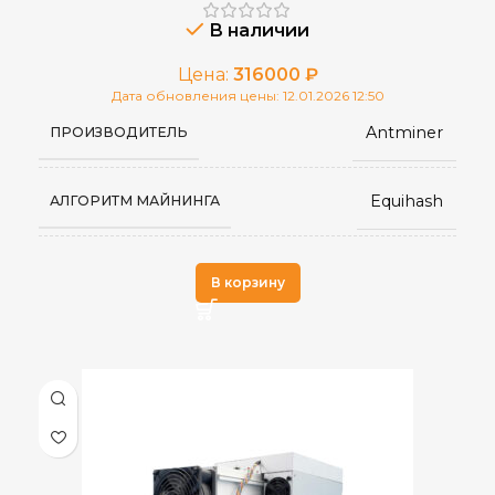
от -20°C до 45°C
РАБОЧАЯ ТЕМПЕРАТУРА
В наличии
Цена:
316000
₽
361×219×293
РАЗМЕРЫ УСТРОЙСТВА, ММ
Дата обновления цены: 12.01.2026 12:50
Antminer
ПРОИЗВОДИТЕЛЬ
630×350×430
ГАБАРИТЫ КОРОБКИ
Equihash
АЛГОРИТМ МАЙНИНГА
RJ45 Ethernet
СЕТЕВОЕ ПОДКЛЮЧЕНИЕ
Z15 Pro
МОДЕЛЬ
В корзину
17.5
ВЕС НЕТТО, КГ
840 KSol/s
ХЭШРЕЙТ
20.2
ВЕС БРУТТО, КГ
2.52
ЭЛЕКТРОПОТРЕБЛЕНИЕ (КВТ)
Китай
СТРАНА ПРОИЗВОДСТВА
3,02 J/Kh
ЭНЕРГОЭФФЕКТИВНОСТЬ