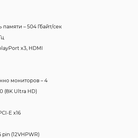
памяти – 504 Гбайт/сек
Гц
layPort x3, HDMI
но мониторов – 4
(8K Ultra HD)
CI-E x16
 pin (12VHPWR)