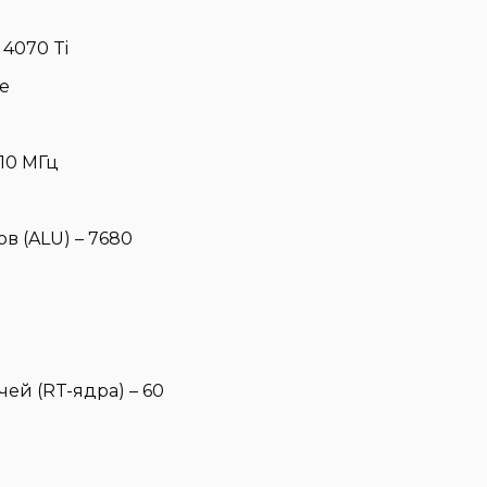
4070 Ti
e
10 МГц
в (ALU) – 7680
ей (RT-ядра) – 60