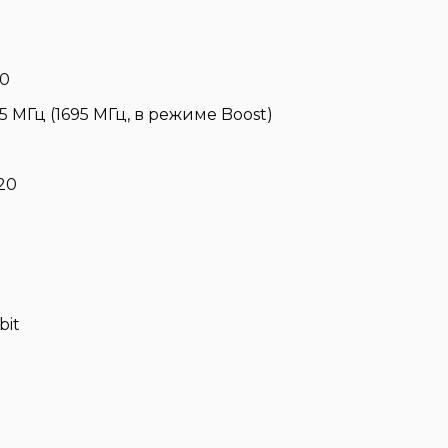
90
 МГц (1695 МГц, в режиме Boost)
20
bit