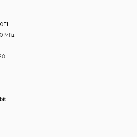
0TI
70 МГц
20
bit