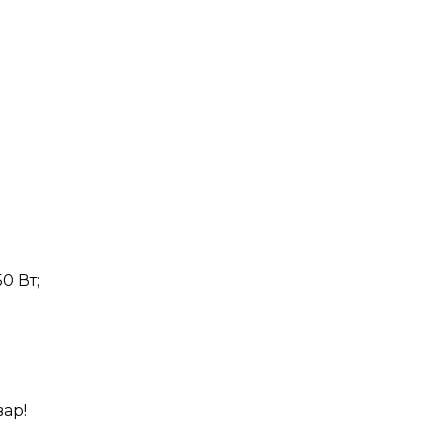
0 Вт;
вар!