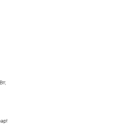
Вт;
ар!