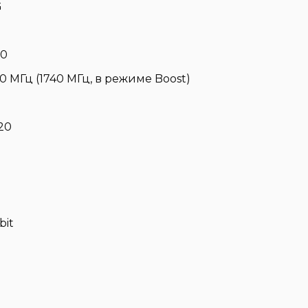
G
80
0 МГц (1740 МГц, в режиме Boost)
20
bit