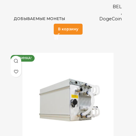
BEL
,
DogeCoin
ДОБЫВАЕМЫЕ МОНЕТЫ
,
В корзину
LTC
16 Gh/s
ХЭШРЕЙТ
НОВИНКА!
3,360
ЭЛЕКТРОПОТРЕБЛЕНИЕ (КВТ)
0.21 J/T
ЭНЕРГОЭФФЕКТИВНОСТЬ
Воздушное (два вентилятора)
ОХЛАЖДЕНИЕ
Встроенный
БЛОК ПИТАНИЯ