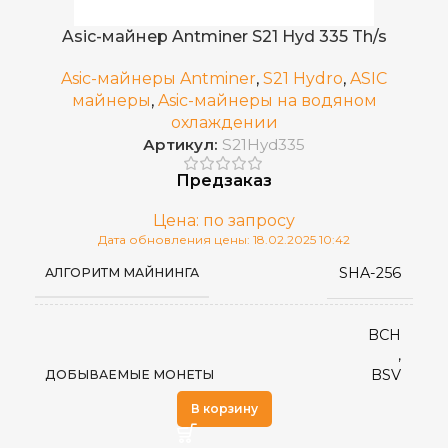
75 дБ
УРОВЕНЬ ШУМА
Asic-майнер Antminer S21 Hyd 335 Th/s
Asic-майнеры Antminer
,
S21 Hydro
,
ASIC
июнь 2024 г
ДАТА ВЫХОДА(РЕЛИЗ)
майнеры
,
Asic-майнеры на водяном
охлаждении
Артикул:
S21Hyd335
400 x 195 x 290
РАЗМЕРЫ УСТРОЙСТВА, ММ
Предзаказ
570 x 316 x 430
ГАБАРИТЫ КОРОБКИ
Цена: по запросу
Дата обновления цены: 18.02.2025 10:42
SHA-256
АЛГОРИТМ МАЙНИНГА
14,1
ВЕС НЕТТО, КГ
BCH
15,9
ВЕС БРУТТО, КГ
,
BSV
ДОБЫВАЕМЫЕ МОНЕТЫ
,
0~40°C
РАБОЧАЯ ТЕМПЕРАТУРА
В корзину
BTC