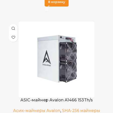
В корзину
X11
АЛГОРИТМ МАЙНИНГА
BTFC
,
DASH
,
ДОБЫВАЕМЫЕ МОНЕТЫ
HOOT
,
MAXI
2,839
ЭЛЕКТРОПОТРЕБЛЕНИЕ (КВТ)
1.60 J/TH ±10%
ЭНЕРГОЭФФЕКТИВНОСТЬ
ASIC-майнер Avalon A1466 153Th/s
4 воздушных вентилятора
ОХЛАЖДЕНИЕ
Асик-майнеры Avalon
,
SHA-256 майнеры