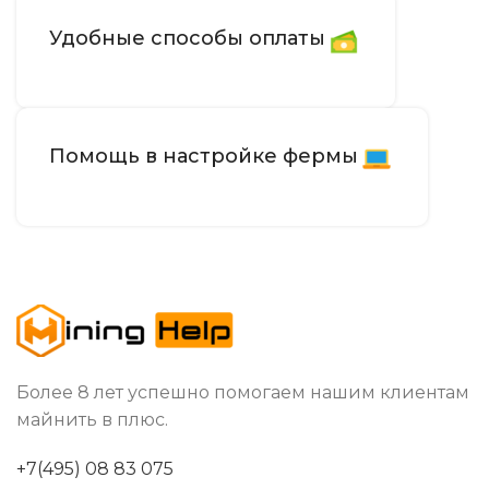
Удобные способы оплаты
Воздушное
ОХЛАЖДЕНИЕ
RJ45 Ethernet
СЕТЕВОЕ ПОДКЛЮЧЕНИЕ
Помощь в настройке фермы
35 дБ
УРОВЕНЬ ШУМА
198 x 150 x 95
РАЗМЕРЫ УСТРОЙСТВА, ММ
2.2
ВЕС НЕТТО, КГ
Более 8 лет успешно помогаем нашим клиентам
5–35 °C
РАБОЧАЯ ТЕМПЕРАТУРА
майнить в плюс.
100–240V
ИСТОЧНИК ПИТАНИЯ
+7(495) 08 83 075