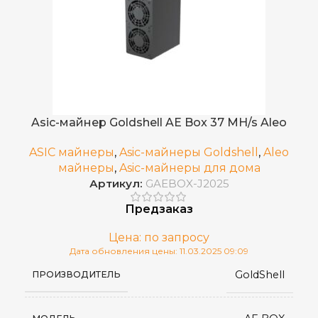
23,3 J/MH
ЭНЕРГОЭФФЕКТИВНОСТЬ
RJ45 Ethernet
СЕТЕВОЕ ПОДКЛЮЧЕНИЕ
Воздушное
ОХЛАЖДЕНИЕ
от 0 до 40 °С
РАБОЧАЯ ТЕМПЕРАТУРА
от -5°C до 35°C
РАБОЧАЯ ТЕМПЕРАТУРА
Китай
СТРАНА ПРОИЗВОДСТВА
Asic-майнер Goldshell AE Box 37 MH/s Aleo
271×192×292
РАЗМЕРЫ УСТРОЙСТВА, ММ
ASIC майнеры
,
Asic-майнеры Goldshell
,
Aleo
майнеры
,
Asic-майнеры для дома
Артикул:
GAEBOX-J2025
13
ВЕС НЕТТО, КГ
Предзаказ
≤75 дБ
УРОВЕНЬ ШУМА
Цена: по запросу
Дата обновления цены: 11.03.2025 09:09
GoldShell
ПРОИЗВОДИТЕЛЬ
A1466
МОДЕЛЬ