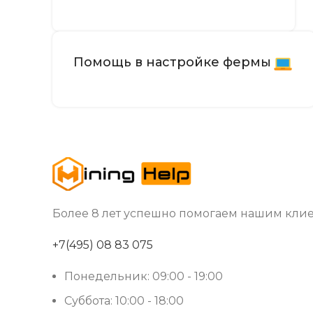
РАБОЧАЯ ТЕМПЕРАТУРА
Помощь в настройке фермы
ВЛАЖНОСТЬ
РАЗМЕРЫ УСТРОЙСТВА, ММ
БЛОК ПИТАНИЯ
СЕТЕВОЕ ПОДКЛЮЧЕНИЕ
Более 8 лет успешно помогаем нашим клие
ДАТА ВЫХОДА(РЕЛИЗ)
+7(495) 08 83 075
Понедельник: 09:00 - 19:00
ГАБАРИТЫ КОРОБКИ
Суббота: 10:00 - 18:00