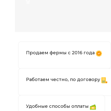
ХЭШРЕЙТ
ДОБЫВАЕМЫЕ МОНЕТЫ
Продаем фермы с 2016 года
ЭЛЕКТРОПОТРЕБЛЕНИЕ (КВТ)
ЭНЕРГОЭФФЕКТИВНОСТЬ
Работаем честно, по договору
УРОВЕНЬ ШУМА
ОХЛАЖДЕНИЕ
Удобные способы оплаты