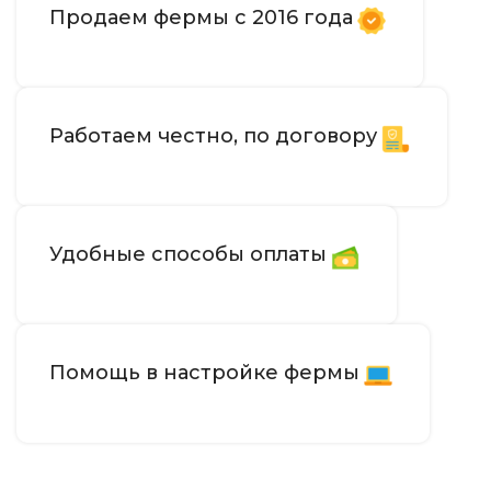
Продаем фермы с 2016 года
0.15 J/MH
ЭНЕРГОЭФФЕКТИВНОСТЬ
75 дБ
УРОВЕНЬ ШУМА
Работаем честно, по договору
200-240V
ИСТОЧНИК ПИТАНИЯ
6 ГБ
ОБЪЕМ ПАМЯТИ
Удобные способы оплаты
RJ45 Ethernet
СЕТЕВОЕ ПОДКЛЮЧЕНИЕ
4 воздушных вентилятора
ОХЛАЖДЕНИЕ
Помощь в настройке фермы
16.5
ВЕС НЕТТО, КГ