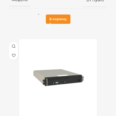
Scrypt
АЛГОРИТМ МАЙНИНГА
В корзину
30,4 Gh/s
ХЭШРЕЙТ
Встроенный
БЛОК ПИТАНИЯ
Февраль 2025
ДАТА ВЫХОДА(РЕЛИЗ)
DogeCoin
,
ДОБЫВАЕМЫЕ МОНЕТЫ
LTC
7,6
ЭЛЕКТРОПОТРЕБЛЕНИЕ (КВТ)