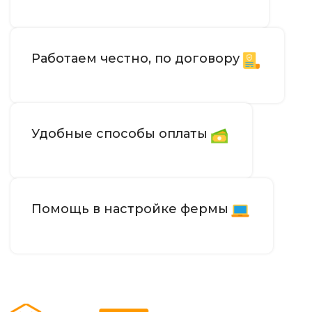
234 TH/s
ХЭШРЕЙТ
Работаем честно, по договору
6,554–7,040
ЭЛЕКТРОПОТРЕБЛЕНИЕ (КВТ)
29–33 J/TH
ЭНЕРГОЭФФЕКТИВНОСТЬ
Удобные способы оплаты
40–75 дБ
УРОВЕНЬ ШУМА
482 x 650 x 86
РАЗМЕРЫ УСТРОЙСТВА, ММ
Помощь в настройке фермы
RJ45 Ethernet
СЕТЕВОЕ ПОДКЛЮЧЕНИЕ
декабрь 2024
ДАТА ВЫХОДА(РЕЛИЗ)