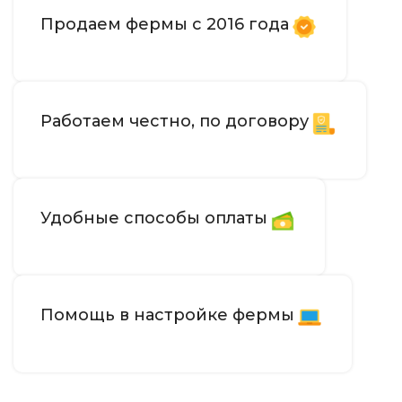
Продаем фермы с 2016 года
Воздушное
ОХЛАЖДЕНИЕ
133 x 202 x 173
РАЗМЕРЫ УСТРОЙСТВА, ММ
Работаем честно, по договору
5–45 °C
РАБОЧАЯ ТЕМПЕРАТУРА
Китай
СТРАНА ПРОИЗВОДСТВА
Удобные способы оплаты
однофазное 220 В
ИСТОЧНИК ПИТАНИЯ
Помощь в настройке фермы
3,7
ВЕС НЕТТО, КГ
5–95 %
ВЛАЖНОСТЬ