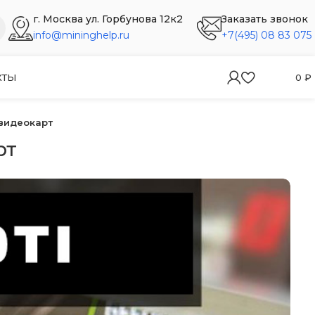
г. Москва ул. Горбунова 12к2
Заказать звонок
info@mininghelp.ru
+7(495) 08 83 075
КТЫ
0
₽
 видеокарт
рт