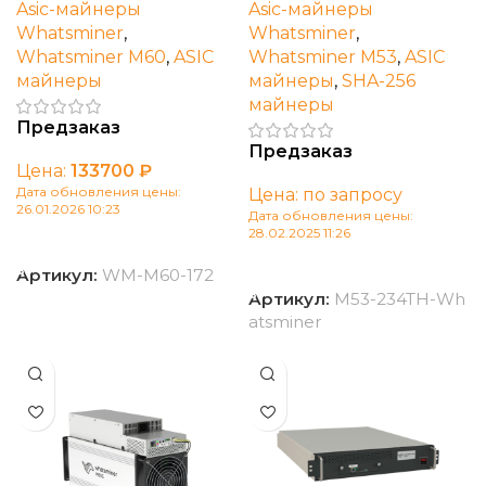
Asic-майнеры
Asic-майнеры
Whatsminer
,
Whatsminer
,
Whatsminer M60
,
ASIC
Whatsminer M53
,
ASIC
майнеры
майнеры
,
SHA-256
майнеры
Предзаказ
Предзаказ
Цена:
133700
₽
Дата обновления цены:
Цена: по запросу
26.01.2026 10:23
Дата обновления цены:
28.02.2025 11:26
В корзину
В корзину
Артикул:
WM-M60-172
Артикул:
M53-234TH-Wh
atsminer