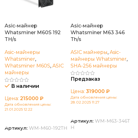
Asic-майнер
Asic-майнер
Whatsminer M60S 192
Whatsminer M63 346
TH/s
Th/s
Asic-майнеры
ASIC майнеры
,
Asic-
Whatsminer
,
майнеры Whatsminer
,
Whatsminer M60S
,
ASIC
SHA-256 майнеры
майнеры
Предзаказ
В наличии
Цена:
319000
₽
Дата обновления цены:
Цена:
215000
₽
28.02.2025 11:27
Дата обновления цены:
21.01.2025 12:22
В корзину
В корзину
Артикул:
WM-M63-346T
H
Артикул:
WM-M60-192TH