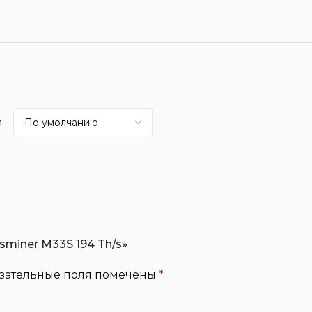
и
sminer M33S 194 Th/s»
зательные поля помечены
*