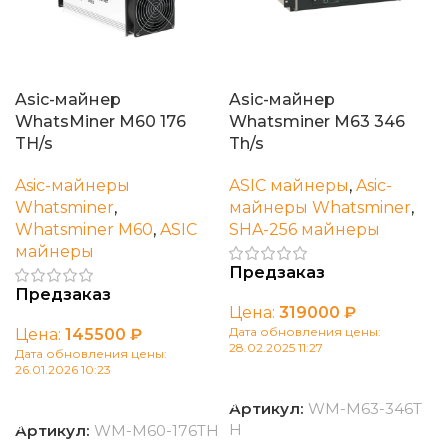
Asic-майнер
Asic-майнер
WhatsMiner M60 176
Whatsminer M63 346
TH/s
Th/s
Asic-майнеры
ASIC майнеры
,
Asic-
Whatsminer
,
майнеры Whatsminer
,
Whatsminer M60
,
ASIC
SHA-256 майнеры
майнеры
Предзаказ
Предзаказ
Цена:
319000
₽
Дата обновления цены:
Цена:
145500
₽
28.02.2025 11:27
Дата обновления цены:
26.01.2026 10:23
В корзину
В корзину
Артикул:
WM-M63-346T
H
Артикул:
WM-M60-176TH