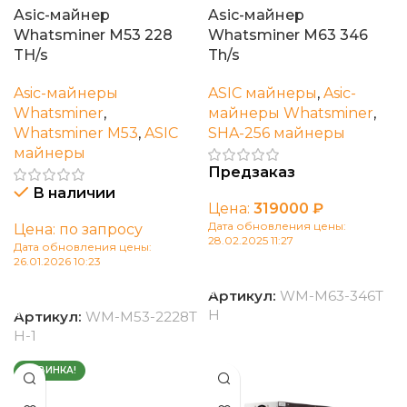
Asic-майнер
Asic-майнер
Whatsminer M53 228
Whatsminer M63 346
TH/s
Th/s
Asic-майнеры
ASIC майнеры
,
Asic-
Whatsminer
,
майнеры Whatsminer
,
Whatsminer M53
,
ASIC
SHA-256 майнеры
майнеры
Предзаказ
В наличии
Цена:
319000
₽
Дата обновления цены:
Цена: по запросу
28.02.2025 11:27
Дата обновления цены:
26.01.2026 10:23
В корзину
В корзину
Артикул:
WM-M63-346T
H
Артикул:
WM-M53-2228T
H-1
НОВИНКА!