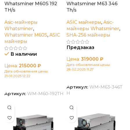
Whatsminer M60S 192
Whatsminer M63 346
TH/s
Th/s
Asic-майнеры
ASIC майнеры
,
Asic-
Whatsminer
,
майнеры Whatsminer
,
Whatsminer M60S
,
ASIC
SHA-256 майнеры
майнеры
Предзаказ
В наличии
Цена:
319000
₽
Дата обновления цены:
Цена:
215000
₽
28.02.2025 11:27
Дата обновления цены:
21.01.2025 12:22
В корзину
В корзину
Артикул:
WM-M63-346T
H
Артикул:
WM-M60-192TH