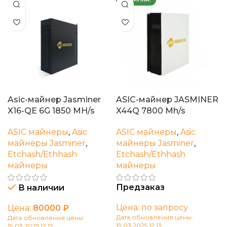
Asic-майнер Jasminer
ASIC-майнер JASMINER
X16-QE 6G 1850 MH/s
X44Q 7800 Mh/s
ASIC майнеры
,
Asic
ASIC майнеры
,
Asic
майнеры Jasminer
,
майнеры Jasminer
,
Etchash/Ethhash
Etchash/Ethhash
майнеры
майнеры
Предзаказ
В наличии
Цена: по запросу
Цена:
80000
₽
Дата обновления цены:
Дата обновления цены:
19.03.2025 12:13
19.03.2025 12:12