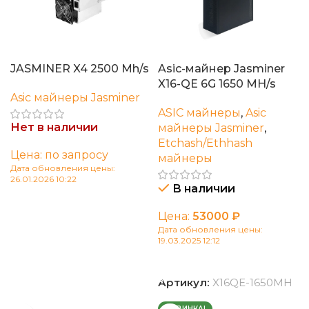
JASMINER X4 2500 Mh/s
Asic-майнер Jasminer
X16-QE 6G 1650 MH/s
Asic майнеры Jasminer
ASIC майнеры
,
Asic
Нет в наличии
майнеры Jasminer
,
Etchash/Ethhash
Цена: по запросу
майнеры
Дата обновления цены:
26.01.2026 10:22
В наличии
Читать далее
Цена:
53000
₽
Дата обновления цены:
19.03.2025 12:12
В корзину
Артикул:
X16QE-1650MH
НОВИНКА!