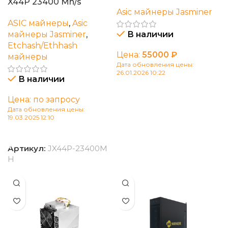
X44P 23400 Mh/s
Asic майнеры Jasminer
ASIC майнеры
,
Asic
майнеры Jasminer
,
В наличии
Etchash/Ethhash
Цена:
55000
₽
майнеры
Дата обновления цены:
26.01.2026 10:22
В наличии
В корзину
Цена: по запросу
Дата обновления цены:
19.03.2025 12:10
В корзину
Артикул:
JX44P-23400M
H